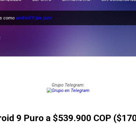
das como
android 9 pie puro
:
Grupo Telegram:
roid 9 Puro a $539.900 COP ($17