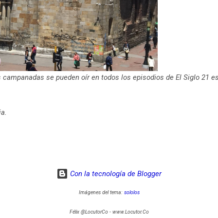
as campanadas se pueden oír en todos los episodios de El Siglo 21 e
ia.
Con la tecnología de Blogger
Imágenes del tema:
sololos
Félix @LocutorCo - www.Locutor.Co