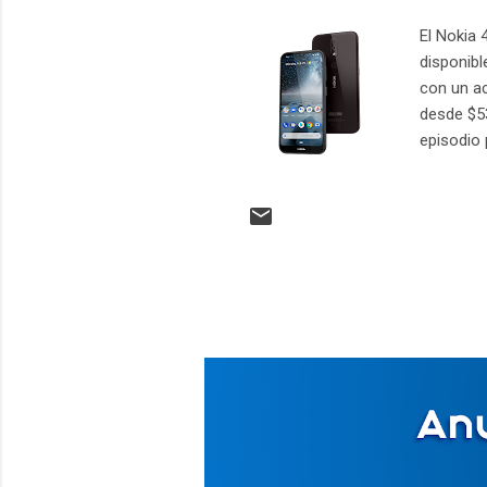
El Nokia 
disponib
con un ac
desde $53
episodio 
reforzado
significa
Android 9
rápido y 