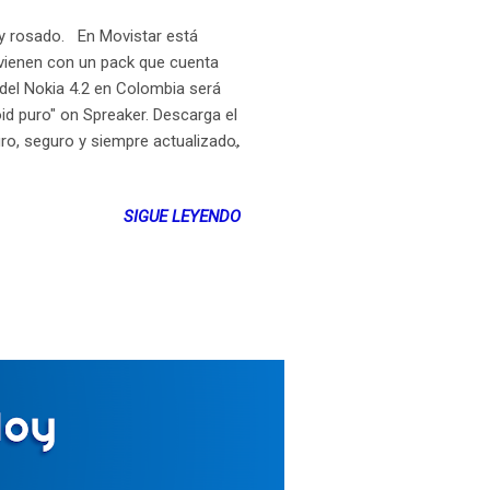
o y rosado. En Movistar está
 vienen con un pack que cuenta
del Nokia 4.2 en Colombia será
id puro" on Spreaker. Descarga el
uro, seguro y siempre actualizado,
lia Android One en Nokia, lo que
ería desde el primer momento.
SIGUE LEYENDO
rmiten que el dispositivo sea más