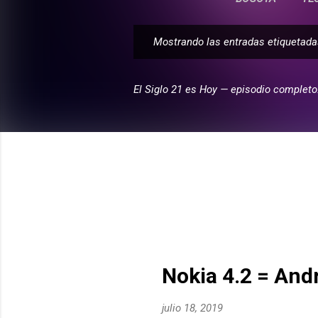
Mostrando las entradas etiqueta
E
n
t
El Siglo 21 es Hoy — episodio completo
r
a
d
a
s
Nokia 4.2 = And
julio 18, 2019