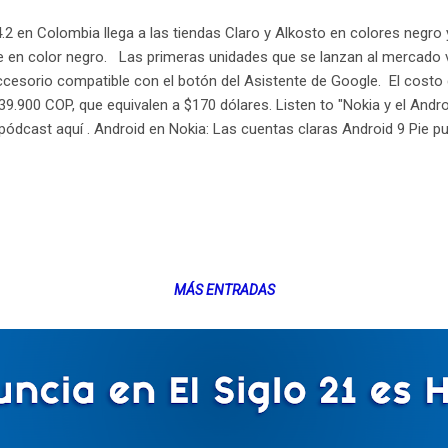
4.2 en Colombia llega a las tiendas Claro y Alkosto en colores negr
le en color negro. Las primeras unidades que se lanzan al mercado
cesorio compatible con el botón del Asistente de Google. El costo 
9.900 COP, que equivalen a $170 dólares. Listen to "Nokia y el Andro
pódcast aquí . Android en Nokia: Las cuentas claras Android 9 Pie p
 con Android One Nokia 4.2 llega con Android 9 Pie, parte de la fami
 que ofrece gran espacio de almacenamiento y larga duración de bat
 Pie incorpora funciones basadas en la inteligencia artificial que pe
se adapte al comportamiento de cada usuario. La func...
MÁS ENTRADAS