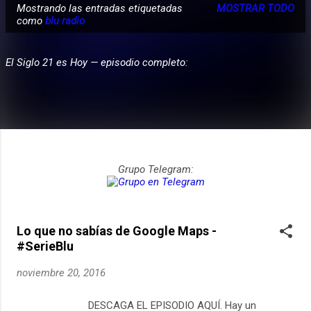
Mostrando las entradas etiquetadas
MOSTRAR TODO
E
como
blu radio
PARTICIPA
n
t
El Siglo 21 es Hoy — episodio completo:
r
a
d
a
s
Grupo Telegram:
Lo que no sabías de Google Maps -
#SerieBlu
noviembre 20, 2016
DESCAGA EL EPISODIO AQUÍ. Hay un