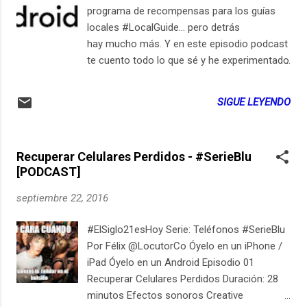
programa de recompensas para los guías
locales #LocalGuide… pero detrás
hay mucho más. Y en este episodio podcast
te cuento todo lo que sé y he experimentado
usando esta tecnología. No sólo es una
app…Google Maps es toda una plataforma
SIGUE LEYENDO
de base que tu y yo, el estado y los bancos,
la policía y las apps… todos estamos
llenando de información porque sobre esos
Recuperar Celulares Perdidos - #SerieBlu
mapas se está construyendo nuestra nueva
[PODCAST]
sociedad. ¿Exagerado? Oye el episodio y
coméntalo. Audio Player Suscríbete en:
septiembre 22, 2016
DISPONIBLE EN: iTunes | Stitcher |
Spreaker | RSS | Youtube | Tunein |
#ElSiglo21esHoy Serie: Teléfonos #SerieBlu
Facebook Oye el podcast diario de
Por Félix @LocutorCo Óyelo en un iPhone /
@LocutorCo en tablet o teléfono: ¡Mapas
iPad Óyelo en un Android Episodio 01
en el teléfono! Los usas más de lo que
Recuperar Celulares Perdidos Duración: 28
crees. La geolocalización en tu celular es tan
minutos Efectos sonoros Creative
importante que permite que funcionen