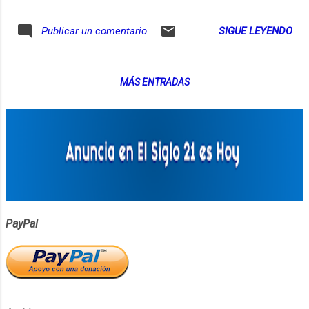
Commons https://www.freesound.org No es
muchas apps de manera que no habías
fácil recuperar un celular que se ha perdido,
SIGUE LEYENDO
Publicar un comentario
notado ¿Cómo aprovecharlo...
pero en este episodio oiremos algunos
consejos útiles para solucionar una pérdida.
Esto es lo que podrás escuchar en este
MÁS ENTRADAS
episodio de #ElSiglo21esHoy: Así me
robaron el teléfono 01:50 Así lo recuperó mi
prima 07:25 Cómo encontrar un iPhone
09:54 Cómo encontrar un Android 10:38 No
funciona cuando… 13:13 Comprar un seguro
16:16 El caso de Luisa Builes 18:41 ¿Vale la
pena un seguro? 24:15
PayPal