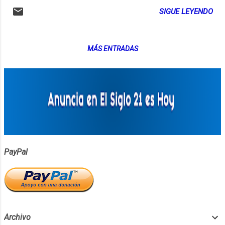
presencia de puntos que disminuyen la
SIGUE LEYENDO
educativos. Batería : La duración de la
nitidez de la imagen cuando la luz es
batería es esencial, ya que un estudiante
insuficiente. LG ya es una marca preferida
puede pasar muchas horas fuera de casa y
por personas aficionadas a la fotografía que
necesitará un dispositivo con una buena
MÁS ENTRADAS
saben que un teléfono no reemplaza a una
duración d...
verdadera cámara profesional, pero que aún
así LG sabe prestar mejores servicios a los
fotógrafos que otros fabricantes de
teléfonos. Para suscribirte puedes usar este
feed RSS:
http://feeds.feedburner.com/siglo21
PayPal
Archivo