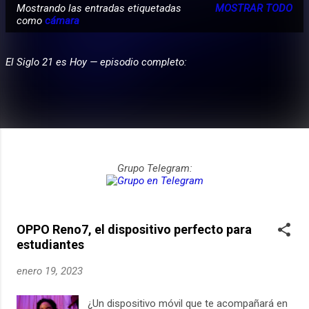
Mostrando las entradas etiquetadas
MOSTRAR TODO
E
como
cámara
PARTICIPA
n
t
El Siglo 21 es Hoy — episodio completo:
r
a
d
a
s
Grupo Telegram:
OPPO Reno7, el dispositivo perfecto para
estudiantes
enero 19, 2023
¿Un dispositivo móvil que te acompañará en