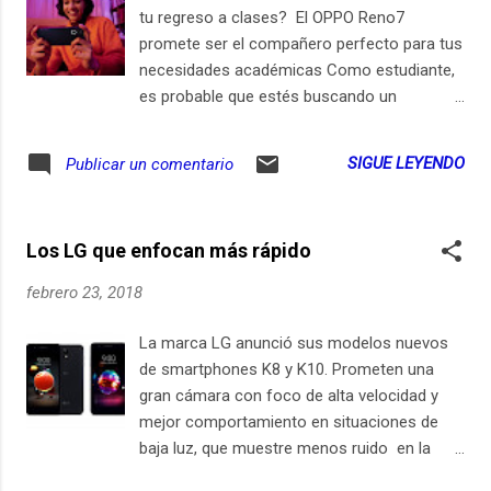
tu regreso a clases? El OPPO Reno7
promete ser el compañero perfecto para tus
necesidades académicas Como estudiante,
es probable que estés buscando un
dispositivo móvil que te ayude a organizar tu
vida académica y te permita realizar tareas
SIGUE LEYENDO
Publicar un comentario
esenciales, como tomar apuntes, investigar
en internet y mantenerte conectado con tus
compañeros de clase. El OPPO Reno7 es un
Los LG que enfocan más rápido
dispositivo móvil que podría ser una
excelente opción para ti. ¿Cómo elegir el
febrero 23, 2018
teléfono ideal para un estudiante? Hay
varios factores importantes que un
La marca LG anunció sus modelos nuevos
estudiante debe tener en cuenta al elegir un
de smartphones K8 y K10. Prometen una
teléfono inteligente para su curso escolar:
gran cámara con foco de alta velocidad y
Pantalla : Es importante elegir un dispositivo
mejor comportamiento en situaciones de
con una pantalla de tamaño adecuado y
baja luz, que muestre menos ruido en la
buena resolución para facilitar la lectura de
imagen. Por "ruido" podemos entender la
documentos y visualización de videos