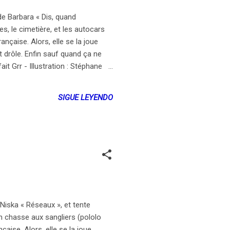
de Barbara « Dis, quand
s, le cimetière, et les autocars
ançaise. Alors, elle se la joue
 drôle. Enfin sauf quand ça ne
ait Grr - Illustration : Stéphane
SIGUE LEYENDO
Niska « Réseaux », et tente
en chasse aux sangliers (pololo
aise. Alors, elle se la joue