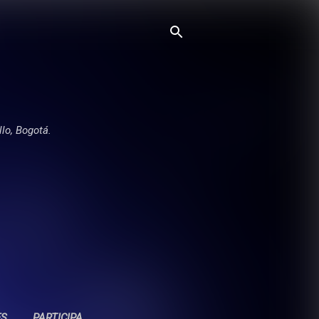
llo, Bogotá.
ES
PARTICIPA