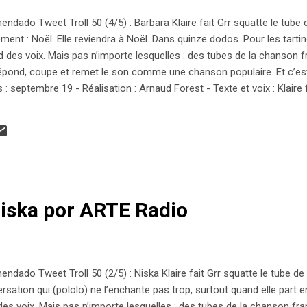
ado Tweet Troll 50 (4/5) : Barbara Klaire fait Grr squatte le tube 
ent : Noël. Elle reviendra à Noël. Dans quinze dodos. Pour les tartine
d des voix. Mais pas n’importe lesquelles : des tubes de la chanson fr
pond, coupe et remet le son comme une chanson populaire. Et c’est
 : septembre 19 - Réalisation : Arnaud Forest - Texte et voix : Klaire f
 Niska por ARTE Radio
do Tweet Troll 50 (2/5) : Niska Klaire fait Grr squatte le tube de 
rsation qui (pololo) ne l’enchante pas trop, surtout quand elle part 
des voix. Mais pas n’importe lesquelles : des tubes de la chanson franç