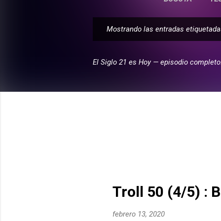
Mostrando las entradas etiqueta
E
n
t
El Siglo 21 es Hoy — episodio completo
r
a
d
a
s
Troll 50 (4/5) :
febrero 13, 2020