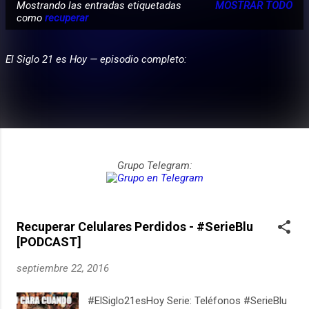
Mostrando las entradas etiquetadas
MOSTRAR TODO
E
como
recuperar
n
t
El Siglo 21 es Hoy — episodio completo:
r
a
d
a
s
Grupo Telegram:
Recuperar Celulares Perdidos - #SerieBlu
[PODCAST]
septiembre 22, 2016
#ElSiglo21esHoy Serie: Teléfonos #SerieBlu