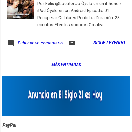
Por Félix @LocutorCo Óyelo en un iPhone /
iPad Óyelo en un Android Episodio 01
Recuperar Celulares Perdidos Duración: 28
minutos Efectos sonoros Creative
Commons https://www.freesound.org No es
fácil recuperar un celular que se ha perdido,
SIGUE LEYENDO
Publicar un comentario
pero en este episodio oiremos algunos
consejos útiles para solucionar una pérdida.
Esto es lo que podrás escuchar en este
MÁS ENTRADAS
episodio de #ElSiglo21esHoy: Así me
robaron el teléfono 01:50 Así lo recuperó mi
prima 07:25 Cómo encontrar un iPhone
09:54 Cómo encontrar un Android 10:38 No
funciona cuando… 13:13 Comprar un seguro
16:16 El caso de Luisa Builes 18:41 ¿Vale la
pena un seguro? 24:15
PayPal