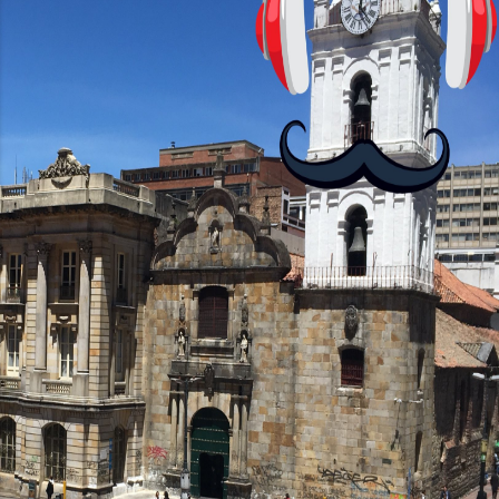
antes nos enseñó francés, ahora nos
convierta en jugadores de ajedrez? Aún
no podrás jugar contra otros humanos
La aplicación Duolingo fue lanzada en
2012 y cuenta con más de 37 millones
de usuarios activos diarios. Desde 2022,
ha empeza...