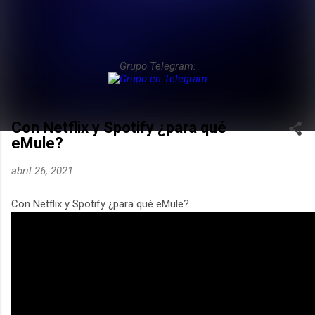
Grupo Telegram:
Con Netflix y Spotify ¿para qué
eMule?
abril 26, 2021
Con Netflix y Spotify ¿para qué eMule?