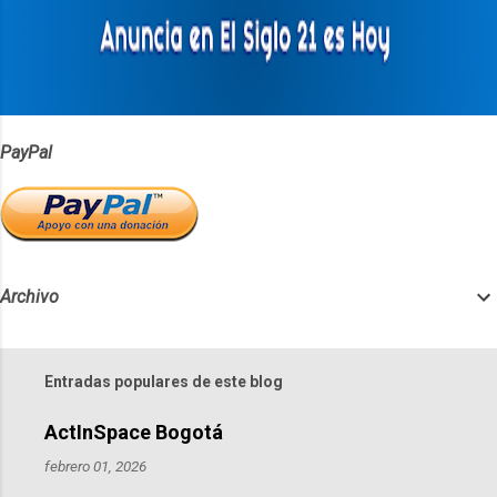
r
i
o
s
PayPal
Archivo
Entradas populares de este blog
ActInSpace Bogotá
febrero 01, 2026