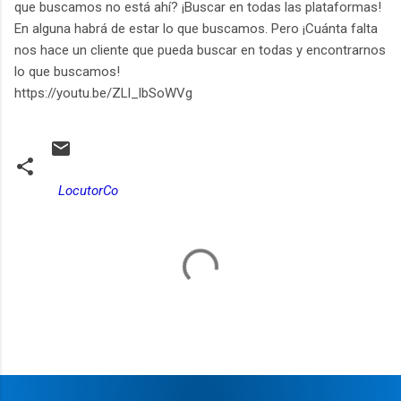
que buscamos no está ahí? ¡Buscar en todas las plataformas!
En alguna habrá de estar lo que buscamos. Pero ¡Cuánta falta
nos hace un cliente que pueda buscar en todas y encontrarnos
lo que buscamos!
https://youtu.be/ZLl_lbSoWVg
LocutorCo
C
o
m
e
n
t
a