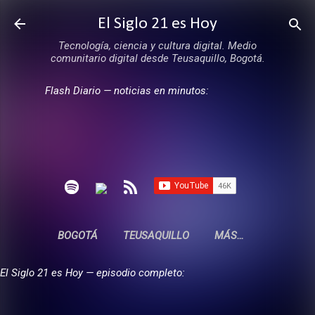
Ir al contenido principal
El Siglo 21 es Hoy
Tecnología, ciencia y cultura digital. Medio
comunitario digital desde Teusaquillo, Bogotá.
Flash Diario — noticias en minutos:
BOGOTÁ
TEUSAQUILLO
MÁS…
El Siglo 21 es Hoy — episodio completo: