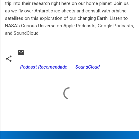
trip into their research right here on our home planet. Join us
as we fly over Antarctic ice sheets and consult with orbiting
satellites on this exploration of our changing Earth. Listen to
NASA's Curious Universe on Apple Podcasts, Google Podcasts,
and SoundCloud.
Podcast Recomendado
SoundCloud
C
o
m
e
n
t
a