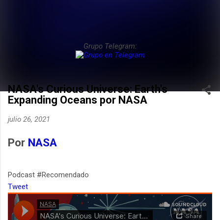
Grupo Telegram:
NASA's Curious Universe: Earth's
Expanding Oceans por NASA
julio 26, 2021
Por
NASA
Podcast #Recomendado
Tweet