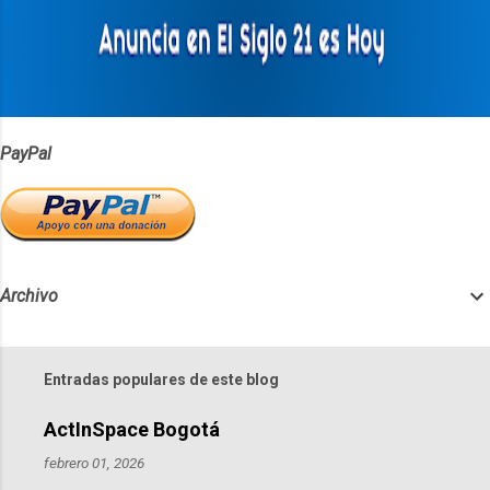
r
i
o
s
PayPal
Archivo
Entradas populares de este blog
ActInSpace Bogotá
febrero 01, 2026