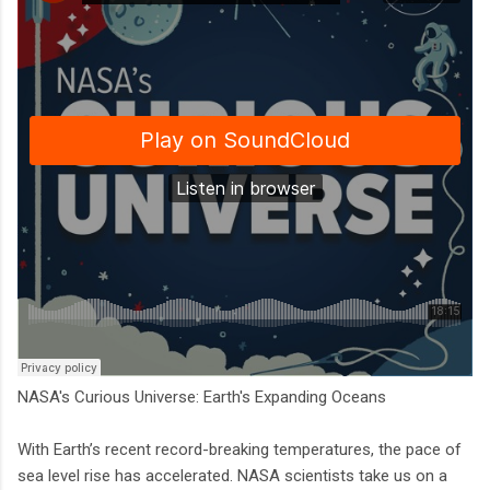
NASA's Curious Universe: Earth's Expanding Oceans
With Earth’s recent record-breaking temperatures, the pace of
sea level rise has accelerated. NASA scientists take us on a