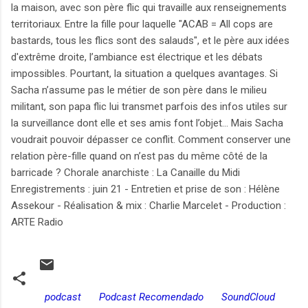
la maison, avec son père flic qui travaille aux renseignements
territoriaux. Entre la fille pour laquelle "ACAB = All cops are
bastards, tous les flics sont des salauds", et le père aux idées
d'extrême droite, l’ambiance est électrique et les débats
impossibles. Pourtant, la situation a quelques avantages. Si
Sacha n’assume pas le métier de son père dans le milieu
militant, son papa flic lui transmet parfois des infos utiles sur
la surveillance dont elle et ses amis font l’objet... Mais Sacha
voudrait pouvoir dépasser ce conflit. Comment conserver une
relation père-fille quand on n’est pas du même côté de la
barricade ? Chorale anarchiste : La Canaille du Midi
Enregistrements : juin 21 - Entretien et prise de son : Hélène
Assekour - Réalisation & mix : Charlie Marcelet - Production :
ARTE Radio
podcast
Podcast Recomendado
SoundCloud