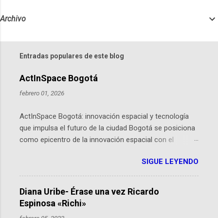
Archivo
Entradas populares de este blog
ActInSpace Bogotá
febrero 01, 2026
ActInSpace Bogotá: innovación espacial y tecnología
que impulsa el futuro de la ciudad Bogotá se posiciona
como epicentro de la innovación espacial con el
lanzamiento inminente de ActInSpace 2026, un
SIGUE LEYENDO
hackathon global que convierte tecnologías de la
Agencia Espacial Europea en soluciones prácticas para
la vida cotidiana. Este evento, organizado por el
Diana Uribe- Érase una vez Ricardo
Planetario de Bogotá del Idartes y la Universidad de los
Espinosa «Richi»
Andes, reúne a expertos como el presidente de Airbus