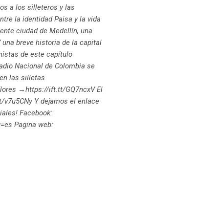
s a los silleteros y las
tre la identidad Paisa y la vida
iente ciudad de Medellín, una
 una breve historia de la capital
nistas de este capítulo
 Radio Nacional de Colombia se
n las silletas
Flores →https://ift.tt/GQ7ncxV El
.tt/v7u5CNy Y dejamos el enlace
ciales! Facebook:
ng=es Pagina web: