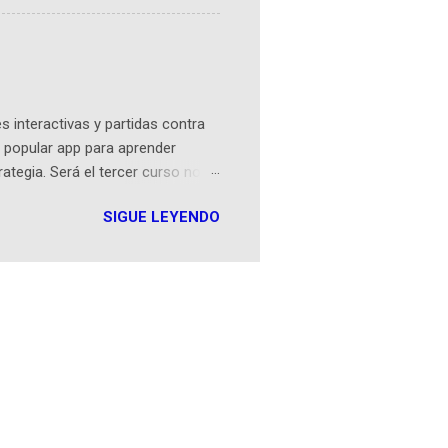
tamente de una novela de espías
ibros reunidos por Richi hoy se
Sociales! Facebook:
an...
 interactivas y partidas contra
 popular app para aprender
rategia. Será el tercer curso no
n iOS a mediados de mayo y
SIGUE LEYENDO
como mover un alfil, hasta jugar
iones cortas, interactivas, con
s enseñó francés, ahora nos
plicación Duolingo fue lanzada
ha empeza...