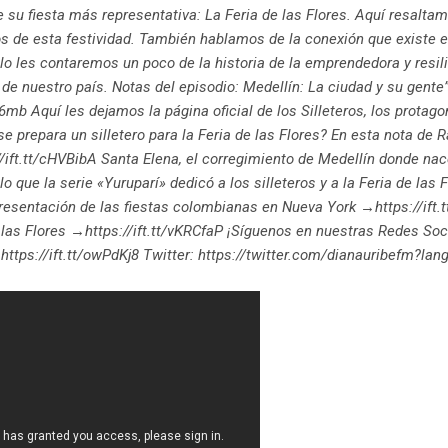
 su fiesta más representativa: La Feria de las Flores. Aquí resaltamo
os de esta festividad. También hablamos de la conexión que existe en
ulo les contaremos un poco de la historia de la emprendedora y resil
 de nuestro país. Notas del episodio: Medellín: La ciudad y su gente”
6mb Aquí les dejamos la página oficial de los Silleteros, los protago
e prepara un silletero para la Feria de las Flores? En esta nota de
ift.tt/cHVBibA Santa Elena, el corregimiento de Medellín donde nace
o que la serie «Yuruparí» dedicó a los silleteros y a la Feria de las 
presentación de las fiestas colombianas en Nueva York →https://ift
de las Flores →https://ift.tt/vKRCfaP ¡Síguenos en nuestras Redes So
 https://ift.tt/owPdKj8 Twitter: https://twitter.com/dianauribefm?la