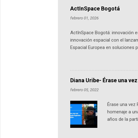
ActInSpace Bogotá
febrero 01, 2026
ActInSpace Bogotá: innovación es
innovación espacial con el lanza
Espacial Europea en soluciones pr
Universidad de los Andes, reúne a
emprendedores y estudiantes. Qu
más de 60 ciudades, donde partic
datos orbitales. En Bogotá, arranc
Diana Uribe- Érase una vez
febrero 05, 2022
Érase una vez 
homenaje a una
años de la par
literatura, la h
podcast, de dón