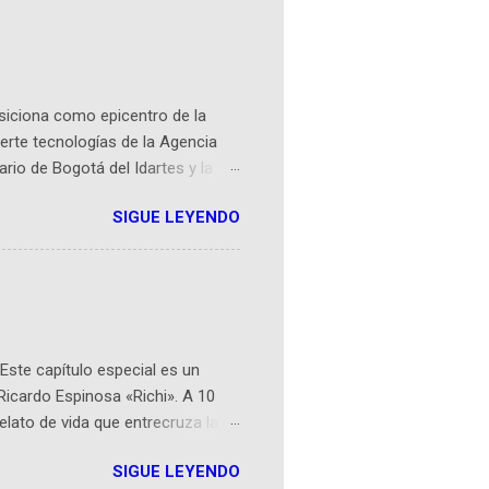
osiciona como epicentro de la
erte tecnologías de la Agencia
ario de Bogotá del Idartes y la
r aeroespacial para inspirar a
SIGUE LEYENDO
ompetencia mundial que opera en
 espaciales como satélites y
rio (calle 26B #5-93), in...
Este capítulo especial es un
Ricardo Espinosa «Richi». A 10
lato de vida que entrecruza la
 del origen de la narrativa de este
SIGUE LEYENDO
ven librera de Barichara y de