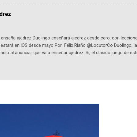
onista: un personaje de gabán y sombrero que parecía sacado direc
dio: -La colección Ricardo Espinosa: los cómics, las novelas y los l
edrez
ar en la Biblioteca Luis Ángel Arango ¡Síguenos en nuestras Redes 
q25SBg Instagram: https://ift.tt/UPfSeo3 Twitter: https://twitter.com/di
enseña ajedrez Duolingo enseñará ajedrez desde cero, con lecciones
o estará en iOS desde mayo Por Félix Riaño @LocutorCo Duolingo, la
ndió al anunciar que va a enseñar ajedrez. Sí, el clásico juego de est
 la app, después de música y matemáticas. Comenzará como beta e
le primero en inglés. Los usuarios aprenderán desde lo más básico, 
tas. El sistema de enseñanza es similar al de sus otros cursos: lecc
páticos y ayudas visuales. ¿Será posible que una app que antes no
ugadores de ajedrez? Aún no podrás jugar contra otros humanos La a
ta con más de 37 millones de usuarios activos diarios. Desde 2022, 