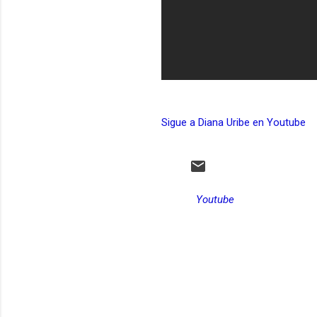
Sigue a Diana Uribe en Youtube
Youtube
C
o
m
e
n