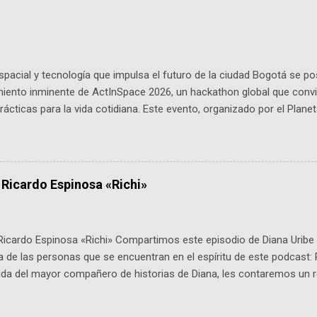
pacial y tecnología que impulsa el futuro de la ciudad Bogotá se p
miento inminente de ActInSpace 2026, un hackathon global que convi
ácticas para la vida cotidiana. Este evento, organizado por el Planet
 expertos como el presidente de Airbus Colombia y líderes del secto
é es ActInSpace y por qué importa en Bogotá ActInSpace es una c
ipantes tienen 24 horas para idear startups basadas en tecnologías
a con un evento gratuito el 30 de enero a las 10:00 a. m. en el Planeta
 Ricardo Espinosa «Richi»
Ricardo Espinosa «Richi» Compartimos este episodio de Diana Uribe 
 de las personas que se encuentran en el espíritu de este podcast: 
tida del mayor compañero de historias de Diana, les contaremos un re
istoria, el cine, los cómics, la fantasía y el amor. También hablaremos
de viene "la fuerza poderosa", del relato viviente que encarna una jo