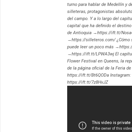
turno para hablar de Medellín y de
silleteras, protagonistas absolut
del campo. Y a lo largo del capít
capital que ha definido el destino
de Antioquia →https://ift.tt/Nosa
→https://silleteros.com/ ¿Cómo s
puede leer un poco más →https://
→https://ift.tt/LPWA3wj El capítul
Flower Festival en Queens, la re
de la página oficial de la Feria 
https://ift.tt/Bt6QODa Instagram:
https://ift.tt/7z8HvJZ