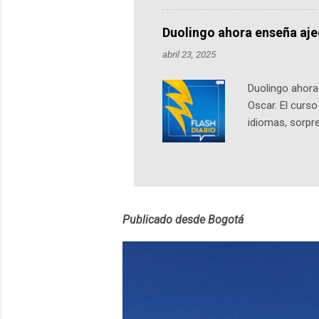
nuestro protag
Notas del episo
Duolingo ahora enseña aj
pueden consult
abril 23, 2025
https://ift.tt/W
Duolingo ahora 
Oscar. El curs
idiomas, sorpre
lingüístico de
estará disponib
partidas comple
personajes sim
convierta en j
Publicado desde Bogotá
en 2012 y cuen