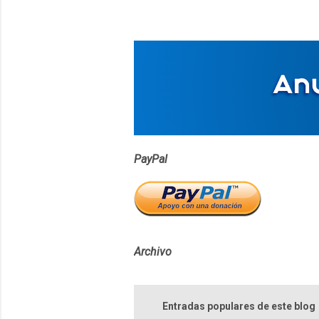
t
a
r
i
o
s
PayPal
Archivo
Entradas populares de este blog