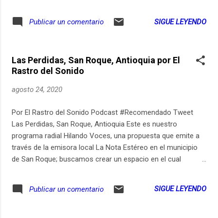
meta de ser felices surgen soluciones a corto plazo
declaradas en el placer: drogas, pornografía, televisión, vídeo
SIGUE LEYENDO
Publicar un comentario
juegos que salidos de nuestras manos hacen que seamos
esclavos y tendamos a perjudicar nuestra salud... Programa
radial para ser emitido en la emisora comunitaria del
Las Perdidas, San Roque, Antioquia por El
municipio de San Roque, Antioquia. Hilando Voces.
Rastro del Sonido
agosto 24, 2020
Por El Rastro del Sonido Podcast #Recomendado Tweet
Las Perdidas, San Roque, Antioquia Este es nuestro
programa radial Hilando Voces, una propuesta que emite a
través de la emisora local La Nota Estéreo en el municipio
de San Roque; buscamos crear un espacio en el cual
escucharnos y tratar los temas de cotidianidad, vida en el
campo, trabajo y educación. En este episodio deseamos
SIGUE LEYENDO
Publicar un comentario
compartir las voces de profesores y estudiantes pensando
las pérdidas, las ausencias de quienes no nos acompañan y
de aquellos momentos por los que pasamos... la infancia ya