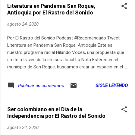
Literatura en Pandemia San Roque,
cuando somos adultos, los sueños cuando caemos en la
Antioquia por El Rastro del Sonido
decepción... al abrir las puertas de la pérdida nos
encontramos con el aprendizaje de la vida.
agosto 24, 2020
Por El Rastro del Sonido Podcast #Recomendado Tweet
Literatura en Pandemia San Roque, Antioquia Este es
nuestro programa radial Hilando Voces, una propuesta que
emite a través de la emisora local La Nota Estéreo en el
municipio de San Roque; buscamos crear un espacio en el
cual escucharnos y tratar los temas de cotidianidad, vida en
el campo, trabajo y educación. En este episodio nos
SIGUE LEYENDO
Publicar un comentario
proponemos pensar y provocar en torno a la lecto-escritura,
un episodio lleno de párrafos, autores y recuerdos de los
días de lectura; para no estar solos o encerrados en cuatro
Ser colombiano en el Dia de la
paredes, un libro siempre será la invitación a compartir con
Independencia por El Rastro del Sonido
los demás el mundo que son muchos mundos.
agosto 24, 2020