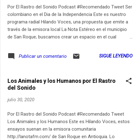
Por El Rastro del Sonido Podcast #Recomendado Tweet Ser
colombiano en el Dia de la Independencia Este es nuestro
programa radial Hilando Voces, una propuesta que emite a
través de la emisora local La Nota Estéreo en el municipio
de San Roque; buscamos crear un espacio en el cual
escucharnos y tratar los temas de cotidianidad, vida en el
campo, trabajo y educación. En esta ocasión a raíz de la
SIGUE LEYENDO
Publicar un comentario
conmemoración del día de la Independencia reflexionamos
en torno a la idea de ser colombianos campesinos hoy en el
siglo XXI.
Los Animales y los Humanos por El Rastro
del Sonido
julio 30, 2020
Por El Rastro del Sonido Podcast #Recomendado Tweet
Los Animales y los Humanos Este es Hilando Voces, estos
ensayos suenan en la emisora comunitaria
http://lanotafm.com/ de San Roque en Antioquia. Lo