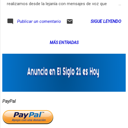
realizamos desde la lejanía con mensajes de voz que
mezclamos. En esta ocasión hablamos de los animales y
las personas... Bautizamos a los animales y les damos
SIGUE LEYENDO
Publicar un comentario
nombres... Mocho, Llanero, Lazie, Richi... Nos comemos a
los cerdos, quienes pueden vivir hasta 30 años, en los
mataderos viven 8 meses presenciando la muerte diaria..
MÁS ENTRADAS
Los Animales no hablan porque saben que los humanos
harían todo para ponerlos a trabajar construyendo puentes
o encerrados frente a las pantallas.
PayPal