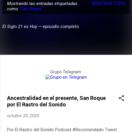
Mostrando las entradas etiquetadas
MOSTRAR TODO
E
como
"San Roque"
PARTICIPA
n
t
El Siglo 21 es Hoy — episodio completo:
r
a
d
a
s
Grupo Telegram:
Ancestralidad en el presente, San Roque
por El Rastro del Sonido
octubre 20, 2020
Por El Rastro del Sonido Podcast #Recomendado Tweet