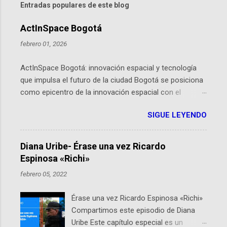
Entradas populares de este blog
ActInSpace Bogotá
febrero 01, 2026
ActInSpace Bogotá: innovación espacial y tecnología
que impulsa el futuro de la ciudad Bogotá se posiciona
como epicentro de la innovación espacial con el
lanzamiento inminente de ActInSpace 2026, un
SIGUE LEYENDO
hackathon global que convierte tecnologías de la
Agencia Espacial Europea en soluciones prácticas para
la vida cotidiana. Este evento, organizado por el
Diana Uribe- Érase una vez Ricardo
Planetario de Bogotá del Idartes y la Universidad de los
Espinosa «Richi»
Andes, reúne a expertos como el presidente de Airbus
febrero 05, 2022
Colombia y líderes del sector aeroespacial para inspirar
a emprendedores y estudiantes. Qué es ActInSpace y
Érase una vez Ricardo Espinosa «Richi»
por qué importa en Bogotá ActInSpace es una
Compartimos este episodio de Diana
competencia mundial que opera en más de 60
Uribe Este capítulo especial es un
ciudades, donde participantes tienen 24 horas para