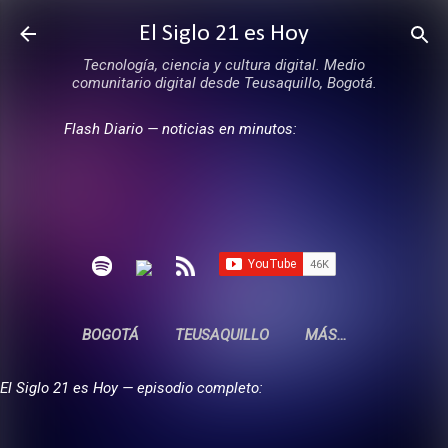
Ir al contenido principal
El Siglo 21 es Hoy
Tecnología, ciencia y cultura digital. Medio
comunitario digital desde Teusaquillo, Bogotá.
Flash Diario — noticias en minutos:
BOGOTÁ
TEUSAQUILLO
MÁS…
El Siglo 21 es Hoy — episodio completo: