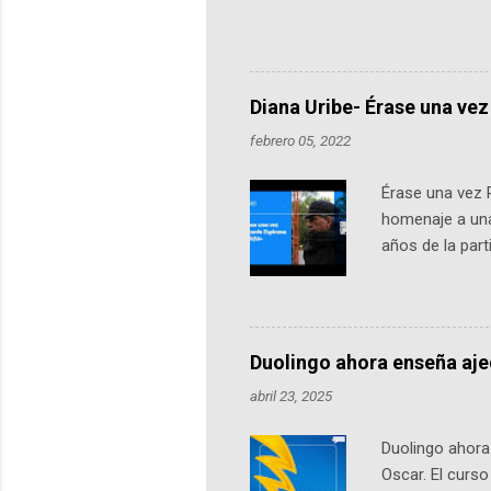
Universidad de los Andes, reúne a
emprendedores y estudiantes. Qu
más de 60 ciudades, donde partic
datos orbitales. En Bogotá, arranc
Diana Uribe- Érase una vez
febrero 05, 2022
Érase una vez 
homenaje a una
años de la par
literatura, la h
podcast, de dón
nuestro protag
Notas del episo
Duolingo ahora enseña aj
pueden consult
abril 23, 2025
https://ift.tt/W
Duolingo ahora 
Oscar. El curs