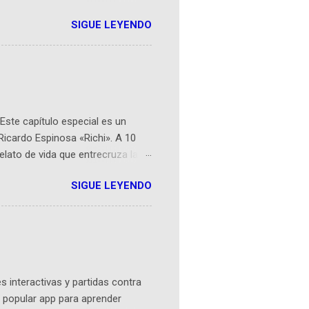
r aeroespacial para inspirar a
SIGUE LEYENDO
ompetencia mundial que opera en
 espaciales como satélites y
rio (calle 26B #5-93), in...
Este capítulo especial es un
Ricardo Espinosa «Richi». A 10
lato de vida que entrecruza la
 del origen de la narrativa de este
SIGUE LEYENDO
ven librera de Barichara y de
tamente de una novela de espías
ibros reunidos por Richi hoy se
Sociales! Facebook:
an...
 interactivas y partidas contra
 popular app para aprender