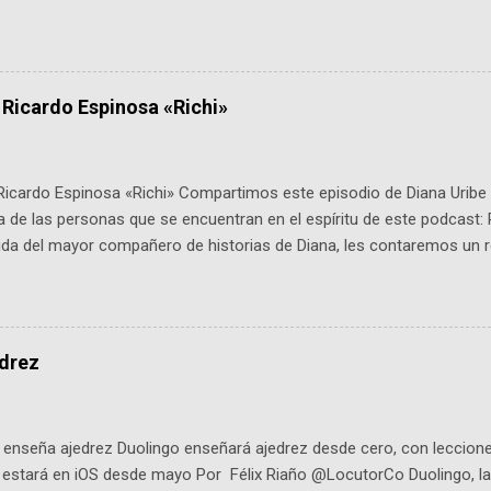
 expertos como el presidente de Airbus Colombia y líderes del secto
é es ActInSpace y por qué importa en Bogotá ActInSpace es una c
ipantes tienen 24 horas para idear startups basadas en tecnologías
a con un evento gratuito el 30 de enero a las 10:00 a. m. en el Planeta
 Ricardo Espinosa «Richi»
Ricardo Espinosa «Richi» Compartimos este episodio de Diana Uribe 
 de las personas que se encuentran en el espíritu de este podcast: 
tida del mayor compañero de historias de Diana, les contaremos un re
istoria, el cine, los cómics, la fantasía y el amor. También hablaremos
de viene "la fuerza poderosa", del relato viviente que encarna una jo
onista: un personaje de gabán y sombrero que parecía sacado direc
dio: -La colección Ricardo Espinosa: los cómics, las novelas y los l
edrez
ar en la Biblioteca Luis Ángel Arango ¡Síguenos en nuestras Redes 
q25SBg Instagram: https://ift.tt/UPfSeo3 Twitter: https://twitter.com/di
enseña ajedrez Duolingo enseñará ajedrez desde cero, con lecciones
o estará en iOS desde mayo Por Félix Riaño @LocutorCo Duolingo, la