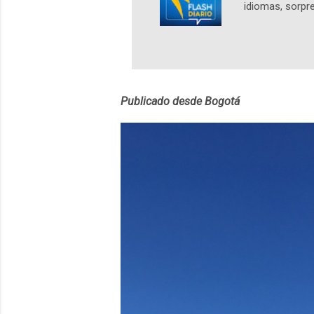
idiomas, sorpre
lingüístico de
estará disponib
partidas comple
personajes sim
convierta en j
Publicado desde Bogotá
en 2012 y cuen