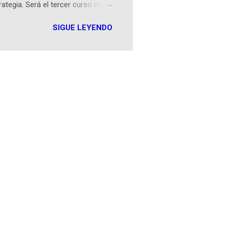
rategia. Será el tercer curso no
n iOS a mediados de mayo y
SIGUE LEYENDO
como mover un alfil, hasta jugar
iones cortas, interactivas, con
s enseñó francés, ahora nos
plicación Duolingo fue lanzada
ha empeza...