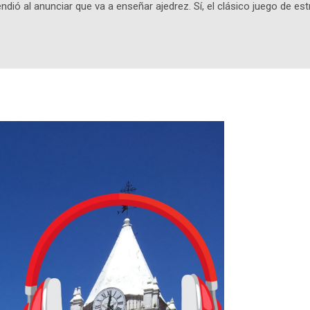
ndió al anunciar que va a enseñar ajedrez. Sí, el clásico juego de est
 la app, después de música y matemáticas. Comenzará como beta e
le primero en inglés. Los usuarios aprenderán desde lo más básico, 
tas. El sistema de enseñanza es similar al de sus otros cursos: lecc
páticos y ayudas visuales. ¿Será posible que una app que antes no
ugadores de ajedrez? Aún no podrás jugar contra otros humanos La a
ta con más de 37 millones de usuarios activos diarios. Desde 2022, 