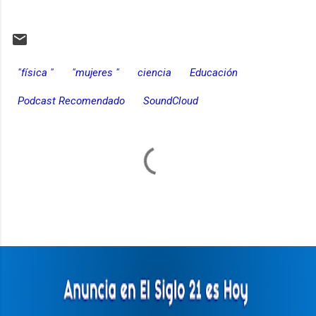
"física "
"mujeres "
ciencia
Educación
Podcast Recomendado
SoundCloud
C
o
m
e
n
t
a
r
i
o