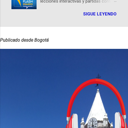
lecciones interactivas y partidas contra
este podcast, de dónde viene "la fuerza
Oscar. El curso estará en iOS desde
poderosa", del relato viviente que
SIGUE LEYENDO
mayo Por Félix Riaño @LocutorCo
encarna una joven librera de Barichara y
Duolingo, la popular app para aprender
de nuestro protagonista: un personaje
idiomas, sorprendió al anunciar que va a
de gabán y sombrero que parecía
enseñar ajedrez. Sí, el clásico juego de
sacado directamente de una novela de
Publicado desde Bogotá
estrategia. Será el tercer curso no
espías Notas del episodio: -La
lingüístico de la app, después de música
colección Ricardo Espinosa: los cómics,
y matemáticas. Comenzará como beta
las novelas y los libros reunidos por
en iOS a mediados de mayo y estará
Richi hoy se pueden consultar en la
disponible primero en inglés. Los
Biblioteca Luis Ángel Arango ¡Síguenos
usuarios aprenderán desde lo más
en nuestras Redes Sociales! Facebook:
básico, como mover un alfil, hasta jugar
https://ift.tt/Wq25SBg Instagram:
partidas completas. El sistema de
https://ift.tt/UPfSeo3 Twitter:
enseñanza es similar al de sus otros
https://twitter.com/dian...
cursos: lecciones cortas, interactivas,
con personajes simpáticos y ayudas
visuales. ¿Será posible que una app que
antes nos enseñó francés, ahora nos