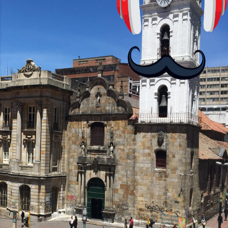
convierta en jugadores de ajedrez? Aún
no podrás jugar contra otros humanos
La aplicación Duolingo fue lanzada en
2012 y cuenta con más de 37 millones
de usuarios activos diarios. Desde 2022,
ha empeza...