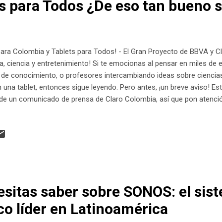
ts para Todos ¿De eso tan bueno s
para Colombia y Tablets para Todos! - El Gran Proyecto de BBVA y C
a, ciencia y entretenimiento! Si te emocionas al pensar en miles de
 de conocimiento, o profesores intercambiando ideas sobre cienci
 una tablet, entonces sigue leyendo. Pero antes, ¡un breve aviso! Es
 de un comunicado de prensa de Claro Colombia, así que pon atenci
te viaje digital. BBVA y Claro han decidido sumar esfuerzos para ll
 a 200 instituciones educativas colombianas. No estamos hablando 
ras viejas y un módem; estamos hablando de internet gratuito , 3.0
ción en competencias STEAM para 600 docentes. ¡Eso es mucho vap
to 'Conectados por la Educación' no sólo bu...
esitas saber sobre SONOS: el sis
co líder en Latinoamérica