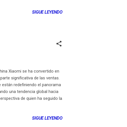
splegarse en gran parte de
SIGUE LEYENDO
lobal. La empresa de
 región debe empezar a hablar del
a
hina Xiaomi se ha convertido en
rte significativa de las ventas.
e están redefiniendo el panorama
ando una tendencia global hacia
erspectiva de quien ha seguido la
 el mercado de smartphones es
mi lidera, desafiando gigantes y
SIGUE LEYENDO
 de la tecnología oriental,
tado. Este cambio no es