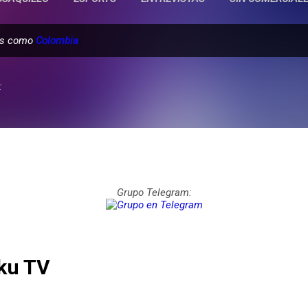
das como
Colombia
:
Grupo Telegram:
ku TV