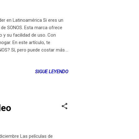
der en Latinoamérica Si eres un
ar de SONOS. Esta marca ofrece
 y su facilidad de uso. Con
gar. En este artículo, te
NOS? Sí, pero puede costar más
idades con tu presupuesto
esto a pagar por ello, entonces
SIGUE LEYENDO
do de tus altavoces actuales o no
o valga la pena el gasto adicional
deo
diciembre Las películas de