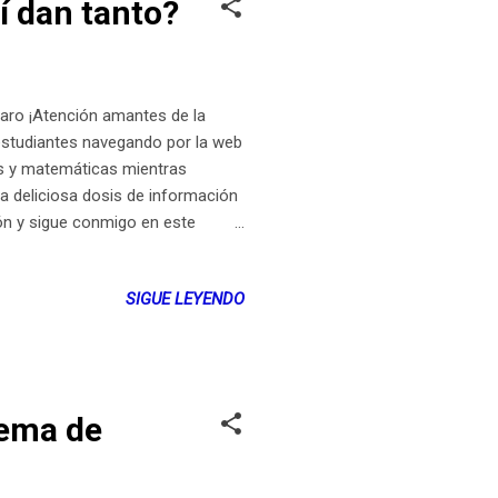
í dan tanto?
laro ¡Atención amantes de la
 estudiantes navegando por la web
as y matemáticas mientras
ta deliciosa dosis de información
ón y sigue conmigo en este
evar una revolución tecnológica y
de darles un par de
SIGUE LEYENDO
00 tabletas y, lo más importante,
or! Lanzado en Yopal, Casanare,
tema de