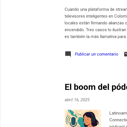
Cuando una plataforma de stream
televisores inteligentes en Colo
locales están firmando alianzas 
encendido. Tres casos lo ilustran
es también la más llamativa par
país con más de cinco décadas de 
integrado, disponibles en las pr
Publicar un comentario
precios sugeridos que arrancan en
El boom del pód
abril 16, 2025
Latinoam
Connectio
pódcast n