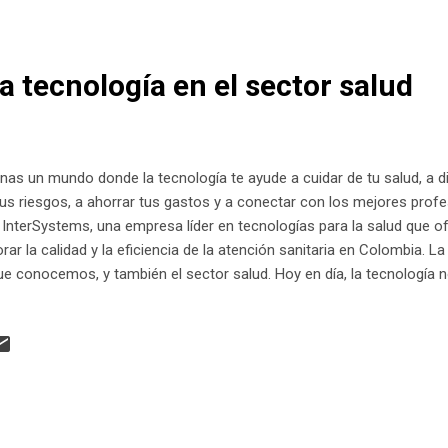
d; responde a una estrategia bien ejecut...
a tecnología en el sector salud
nas un mundo donde la tecnología te ayude a cuidar de tu salud, a 
tus riesgos, a ahorrar tus gastos y a conectar con los mejores pro
 InterSystems, una empresa líder en tecnologías para la salud que 
rar la calidad y la eficiencia de la atención sanitaria en Colombia. L
 conocemos, y también el sector salud. Hoy en día, la tecnología n
analizar datos, y sacar conclusiones útiles y acertadas para nuestr
nativas para su bienestar y vida, y las instituciones de salud busca
d. Sin embargo, el sector salud enfrenta varios desafíos, como el dia
s de atención, la interoperabilidad de historias clínicas y la optimiza
ems, la empres...