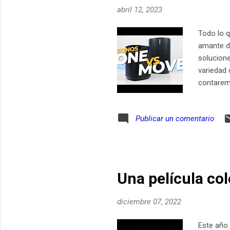
abril 12, 2023
Todo lo q
amante de
solucione
variedad 
contarem
que otras
disponibl
Publicar un comentario
SONOS pue
notas gra
y puedas 
Una película co
diciembre 07, 2022
Este año 