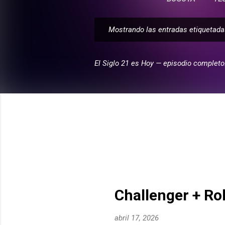
Mostrando las entradas etiqueta
E
n
t
El Siglo 21 es Hoy — episodio completo
r
a
d
a
s
Challenger + Ro
abril 17, 2026