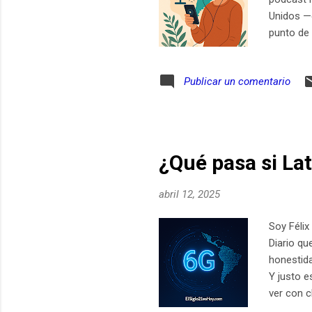
Unidos —
punto de 
elaborad
casi arte
Publicar un comentario
Brasil ya
sumado al
global— d
¿Qué pasa si Lat
abril 12, 2025
Soy Félix
Diario qu
honestida
Y justo 
ver con c
tema de f