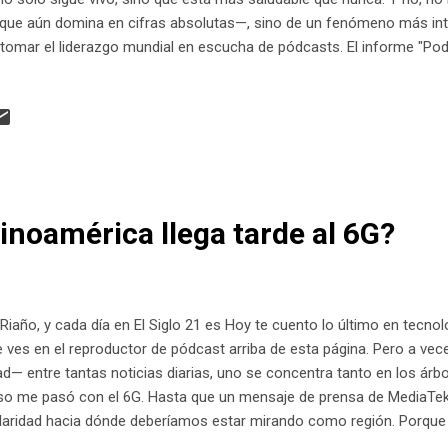
que aún domina en cifras absolutas—, sino de un fenómeno más inte
tomar el liderazgo mundial en escucha de pódcasts. El informe "Podc
o por Human Connections Media, muestra cómo esta forma de com
sanal, ahora se consolida como un medio masivo, rentable y lleno d
 supera los 56 millones de oyentes, México tiene casi 30 millones y A
 crecimiento sostenido en inversión publicitaria — más de 2.300 mil
eja claro que los pódcast son un canal ser...
inoamérica llega tarde al 6G?
 Riaño, y cada día en El Siglo 21 es Hoy te cuento lo último en tecnolo
e ves en el reproductor de pódcast arriba de esta página. Pero a ve
d— entre tantas noticias diarias, uno se concentra tanto en los árbo
eso me pasó con el 6G. Hasta que un mensaje de prensa de MediaTek
laridad hacia dónde deberíamos estar mirando como región. Porque má
ondo que define el futuro de nuestra conectividad en Latinoaméric