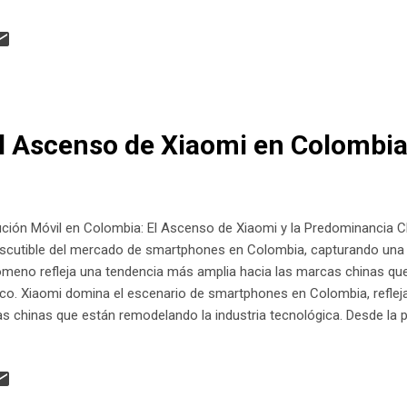
atinoamérica llega tarde al 6G? Aunque el 5G apenas comienza a de
atina, la conversación sobre el 6G ya se está encendiendo a nivel g
ctores MediaTek , en información de prensa reciente, alerta que la
ahora, especialmente considerando q...
l Ascenso de Xiaomi en Colombi
ción Móvil en Colombia: El Ascenso de Xiaomi y la Predominancia C
discutible del mercado de smartphones en Colombia, capturando una pa
ómeno refleja una tendencia más amplia hacia las marcas chinas qu
co. Xiaomi domina el escenario de smartphones en Colombia, reflej
s chinas que están remodelando la industria tecnológica. Desde la p
n tecnológica en Colombia y Latinoamérica por más de una década,
indicador de cambios profundos en preferencias y accesibilidad. Xiao
rando expectativas. El Mercado de Smartphones en Colombia Es la era
o solo ha ingresado al mercado colombiano, sino que lo ha conquis