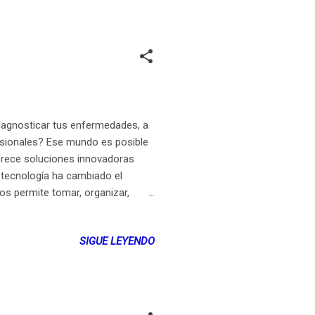
diagnosticar tus enfermedades, a
fesionales? Ese mundo es posible
ofrece soluciones innovadoras
a tecnología ha cambiado el
os permite tomar, organizar,
a salud. Los ciudadanos buscan
n más soluciones para su gestión y
SIGUE LEYENDO
gnóstico oportuno, la integración
ción de procesos administrativos.