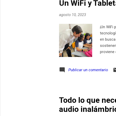
Un WiFi y Table
agosto 10, 2023
¡Un WiFi 
tecnologí
en busca
sostienen
proviene
emocionan
educativa
Publicar un comentario
computado
capacita
el proyec
Todo lo que nec
audio inalámbri