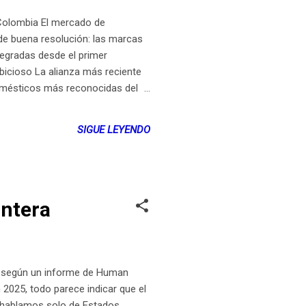
Colombia El mercado de
 de buena resolución: las marcas
tegradas desde el primer
mbicioso La alianza más reciente
domésticos más reconocidas del
n el sistema operativo Roku
 hasta 55 pulgadas en 4K UHD, con
SIGUE LEYENDO
antera
5, según un informe de Human
2025, todo parece indicar que el
o hablamos solo de Estados