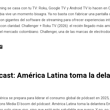
ing se casa con tu TV: Roku, Google TV y Android TV lo hacen en 
mbia vive un momento bisagra. Ya no basta con fabricar una pantalla
con gigantes del software de streaming para ofrecer experiencias in
 con claridad. Challenger + Roku TV (2026): el recién llegado más a
a el mercado colombiano. Challenger, una de las marcas de electro
presencia, lanzó el 16 de abril de 2026 una línea de televisores co
incipales tiendas del país. Los modelos van desde 32 pulgadas en HD
 $560.900 y llegan a $1.479.900. La propuesta técnica incluye ...
cast: América Latina toma la del
érica se prepara para liderar el consumo global de pódcast en 202
ns Media El boom del pódcast: América Latina toma la delantera En 
o solo sigue vivo, sino que está más saludable que nunca. Y no, n