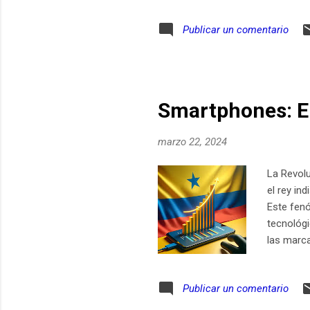
pasa si L
Publicar un comentario
América L
semicondu
6G desde 
Smartphones: E
marzo 22, 2024
La Revolu
el rey in
Este fen
tecnológi
las marca
evolució
un claro 
Publicar un comentario
reconfigu
Xiaomi n