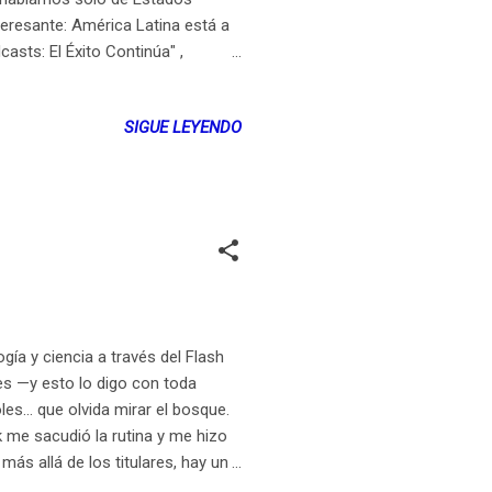
resante: América Latina está a
asts: El Éxito Continúa" ,
unicación que empezó siendo
e oportunidades. En números:
SIGUE LEYENDO
rgentina ronda los 10. Esto,
lones de dólares en 2023 a nivel
gía y ciencia a través del Flash
ces —y esto lo digo con toda
les… que olvida mirar el bosque.
 me sacudió la rutina y me hizo
s allá de los titulares, hay un
a. Y está pasando ahora. ¿Qué