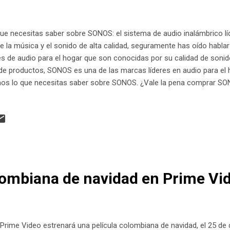
ue necesitas saber sobre SONOS: el sistema de audio inalámbrico lí
 la música y el sonido de alta calidad, seguramente has oído habl
s de audio para el hogar que son conocidas por su calidad de sonido
de productos, SONOS es una de las marcas líderes en audio para el ho
os lo que necesitas saber sobre SONOS. ¿Vale la pena comprar SO
 marcas. La decisión correcta debería venir de comparar tus neces
e. Si buscas un sonido de alta calidad en toda tu casa y estás dispu
de ser una excelente opción. Pero si estás satisfecho con el soni
ndes diferencias en la calidad del sonido, entonces es posible que n
recurrir a muy buenas soluciones que resu...
lombiana de navidad en Prime Vi
Prime Video estrenará una película colombiana de navidad, el 25 de 