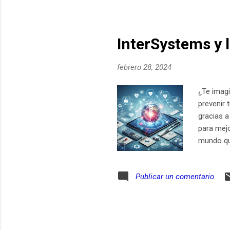
casualida
InterSystems y l
febrero 28, 2024
¿Te imagi
prevenir 
gracias a
para mejo
mundo que
cruzar y 
más alter
Publicar un comentario
viabilida
de nivele
InterSyst