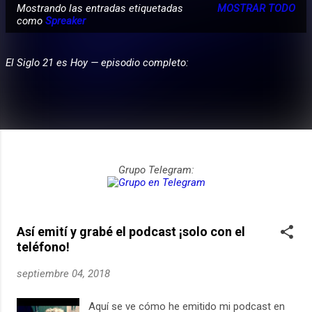
Mostrando las entradas etiquetadas
MOSTRAR TODO
E
como
Spreaker
PARTICIPA
n
t
El Siglo 21 es Hoy — episodio completo:
r
a
d
a
s
Grupo Telegram:
Así emití y grabé el podcast ¡solo con el
teléfono!
septiembre 04, 2018
Aquí se ve cómo he emitido mi podcast en