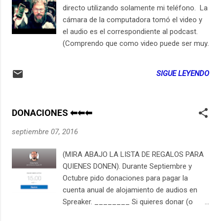
directo utilizando solamente mi teléfono. La
cámara de la computadora tomó el video y
el audio es el correspondiente al podcast.
(Comprendo que como video puede ser muy
aburrido, pero a veces algunas personas me
preguntan cómo hago el podcast, si lo edito
SIGUE LEYENDO
o no y qué aparatos uso... he aquí las
respuestas). Esta publicación aparece
primero en ElSiglo21esHoy.com September
DONACIONES ⬅︎⬅︎⬅︎
4, 2018 at 10:21PM Suscríbete en iPhone /
iPad LocutorCo
septiembre 07, 2016
https://youtu.be/I4GGgkNrTLI
(MIRA ABAJO LA LISTA DE REGALOS PARA
QUIENES DONEN). Durante Septiembre y
Octubre pido donaciones para pagar la
cuenta anual de alojamiento de audios en
Spreaker. ________ Si quieres donar (o
dejar propina al podcaster) desde la Unión