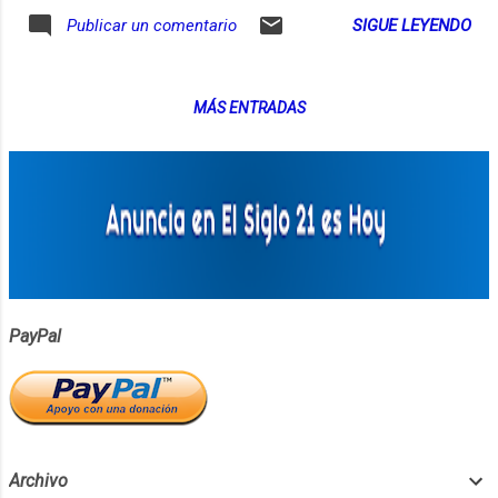
Europea o USA por favor utiliza este enlace:
SIGUE LEYENDO
Publicar un comentario
https://www.paypal.me/locutorco/15 ⬅︎ La
cifra sugerida es de 15€ pero puedes
cambiarla para donar lo que tu decidas .
MÁS ENTRADAS
Desde Colombia se puede donar con
Bancolombia , Davivienda o PayPal. Desde
Colombia y otros lugares del mundo las
donaciones tienen una comisión de Paypal,
por eso te propongo usar este botón. El
dinero que envíes como donación tendrá un
descuento por comisión de PayPal , en eso
se diferencia de la propina, porque esa si
llegará completa al podcaster, pero aún no
PayPal
está disponible en todos los países. Si estás
en USA o España, por favor elige el botón de
propinas arriba de este mensaje. ¡Gracias!
por pensarlo. Donaciones en Col...
Archivo