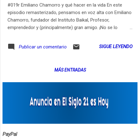
#019r Emiliano Chamorro y qué hacer en la vida En este
episodio remasterizado, pensamos en voz alta con Emiliano
Chamorro, fundador del Instituto Baikal, Profesor,
emprendedor y (principalmente) gran amigo. ¡No se lo
pierdan! Soy Gerry Garbulsky y quiero que juntos
aprendamos durante toda la vida. Está abierta la inscripción
SIGUE LEYENDO
Publicar un comentario
para la Experiencia Aprender de Grandes, tiempo de
conocernos. Si quieren seguir aprendiendo durante toda la
vida: http://bit.ly/ExperienciaADG-d. Pueden ver los links
MÁS ENTRADAS
relevantes de este episodio en https://ift.tt/2trhBcx Pueden
suscribirse al newsletter de Aprender de Grandes en
https://ift.tt/2KWCm7w Aprender de Grandes está disponible
en... Youtube: http://youtube.com/AprenderdeGrandes
Spotify: http://bit.ly/AprenderDeGrandesSpotify Apple
Podcasts: http://bit.ly/AprenderDeGrandesApple Google
Podcasts: http://bit.ly/AprenderDeGrandesGoogle
Soundcloud: https://ift.tt/2LpxPJH Stitcher:
http://bit.ly/Aprender...
PayPal