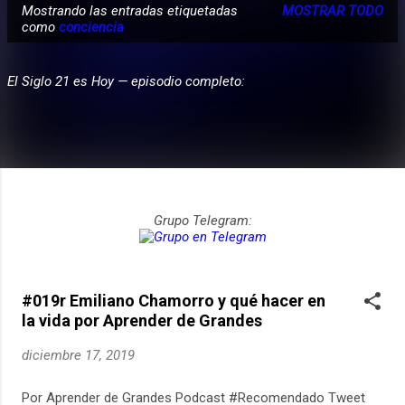
Mostrando las entradas etiquetadas
MOSTRAR TODO
E
como
conciencia
PARTICIPA
n
t
El Siglo 21 es Hoy — episodio completo:
r
a
d
a
s
Grupo Telegram:
#019r Emiliano Chamorro y qué hacer en
la vida por Aprender de Grandes
diciembre 17, 2019
Por Aprender de Grandes Podcast #Recomendado Tweet