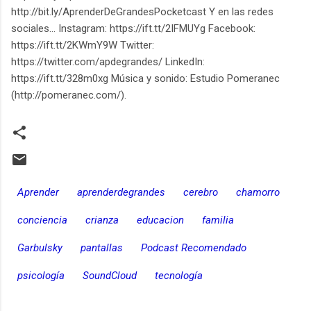
http://bit.ly/AprenderDeGrandesPocketcast Y en las redes
sociales... Instagram: https://ift.tt/2IFMUYg Facebook:
https://ift.tt/2KWmY9W Twitter:
https://twitter.com/apdegrandes/ LinkedIn:
https://ift.tt/328m0xg Música y sonido: Estudio Pomeranec
(http://pomeranec.com/).
Aprender
aprenderdegrandes
cerebro
chamorro
conciencia
crianza
educacion
familia
Garbulsky
pantallas
Podcast Recomendado
psicología
SoundCloud
tecnología
C