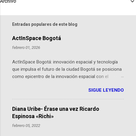
Archivo
Entradas populares de este blog
ActInSpace Bogotá
febrero 01, 2026
ActInSpace Bogotá: innovación espacial y tecnología
que impulsa el futuro de la ciudad Bogotá se posiciona
como epicentro de la innovación espacial con el
lanzamiento inminente de ActInSpace 2026, un
SIGUE LEYENDO
hackathon global que convierte tecnologías de la
Agencia Espacial Europea en soluciones prácticas para
la vida cotidiana. Este evento, organizado por el
Diana Uribe- Érase una vez Ricardo
Planetario de Bogotá del Idartes y la Universidad de los
Espinosa «Richi»
Andes, reúne a expertos como el presidente de Airbus
febrero 05, 2022
Colombia y líderes del sector aeroespacial para inspirar
a emprendedores y estudiantes. Qué es ActInSpace y