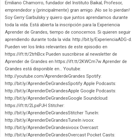
Emiliano Chamorro, fundador del Instituto Baikal, Profesor,
emprendedor y (principalmente) gran amigo. ¡No se lo pierdan!
Soy Gerry Garbulsky y quiero que juntos aprendamos durante
toda la vida. Está abierta la inscripción para la Experiencia
Aprender de Grandes, tiempo de conocernos. Si quieren seguir
aprendiendo durante toda la vida: http://bit.ly/ExperienciaADG-d.
Pueden ver los links relevantes de este episodio en
https://ift.tt/2trhBcx Pueden suscribirse al newsletter de
Aprender de Grandes en https://ift.tt/2KWCm7w Aprender de
Grandes está disponible en... Youtube:
http://youtube.com/AprenderdeGrandes Spotify:
http://bit.ly/AprenderDeGrandesSpotify Apple Podcasts:
http://bit.ly/AprenderDeGrandesApple Google Podcasts:
http://bit.ly/AprenderDeGrandesGoogle Soundcloud:
https://ift.tt/2LpxPJH Stitcher:
http://bit.ly/AprenderDeGrandesStitcher TuneIn:
http://bit.ly/AprenderDeGrandesTuneIn ivoox:
http://bit.ly/AprenderDeGrandesivoox Overcast:
http://bit.ly/AprenderDeGrandesOvercast Pocket Casts: