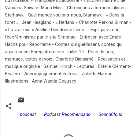
ou mutation », Françoise d'Eaubonne - « Ecoféminisme » de
Vandana Shiva et Maria Mies - Chroniques altermondialistes,
Starhawk - Quel monde voulons-nous, Starhawk - « Dans la
foret » , Jean Heagland - « Herland » Charlotte Perkins Gilman -
« La vraie vie » Adeline Dieudonné Liens : - Expliquez moi
l'écoféminisme par le site Simonae - Entretien avec Emilie
Hache pour Reporterre - Contes qui guérissent, contes qui
aguerrissent Enregistrements : juillet 19 - Prise de son,
montage, textes et voix : Charlotte Bienaimé - Réalisation et
musique originale : Samuel Hirsch - Lectures : Estelle Clément-
Béalem - Accompagnement éditorial : Juliette Hamon
Illustrations : Anna Wanda Gogusey
podcast
Podcast Recomendado
SoundCloud
C