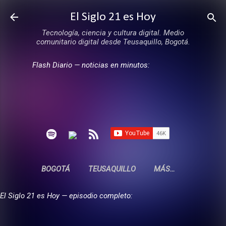
Ir al contenido principal
El Siglo 21 es Hoy
Tecnología, ciencia y cultura digital. Medio
comunitario digital desde Teusaquillo, Bogotá.
Flash Diario — noticias en minutos:
BOGOTÁ
TEUSAQUILLO
MÁS…
El Siglo 21 es Hoy — episodio completo: