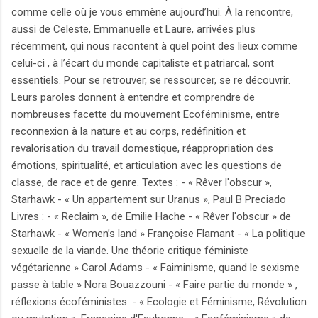
comme celle où je vous emmène aujourd’hui. À la rencontre,
aussi de Celeste, Emmanuelle et Laure, arrivées plus
récemment, qui nous racontent à quel point des lieux comme
celui-ci , à l’écart du monde capitaliste et patriarcal, sont
essentiels. Pour se retrouver, se ressourcer, se re découvrir.
Leurs paroles donnent à entendre et comprendre de
nombreuses facette du mouvement Ecoféminisme, entre
reconnexion à la nature et au corps, redéfinition et
revalorisation du travail domestique, réappropriation des
émotions, spiritualité, et articulation avec les questions de
classe, de race et de genre. Textes : - « Rêver l'obscur »,
Starhawk - « Un appartement sur Uranus », Paul B Preciado
Livres : - « Reclaim », de Emilie Hache - « Rêver l'obscur » de
Starhawk - « Women’s land » Françoise Flamant - « La politique
sexuelle de la viande. Une théorie critique féministe
végétarienne » Carol Adams - « Faiminisme, quand le sexisme
passe à table » Nora Bouazzouni - « Faire partie du monde » ,
réflexions écoféministes. - « Ecologie et Féminisme, Révolution