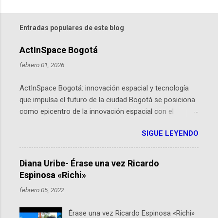
Entradas populares de este blog
ActInSpace Bogotá
febrero 01, 2026
ActInSpace Bogotá: innovación espacial y tecnología
que impulsa el futuro de la ciudad Bogotá se posiciona
como epicentro de la innovación espacial con el
lanzamiento inminente de ActInSpace 2026, un
SIGUE LEYENDO
hackathon global que convierte tecnologías de la
Agencia Espacial Europea en soluciones prácticas para
la vida cotidiana. Este evento, organizado por el
Diana Uribe- Érase una vez Ricardo
Planetario de Bogotá del Idartes y la Universidad de los
Espinosa «Richi»
Andes, reúne a expertos como el presidente de Airbus
febrero 05, 2022
Colombia y líderes del sector aeroespacial para inspirar
a emprendedores y estudiantes. Qué es ActInSpace y
Érase una vez Ricardo Espinosa «Richi»
por qué importa en Bogotá ActInSpace es una