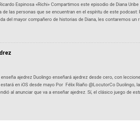
Ricardo Espinosa «Richi» Compartimos este episodio de Diana Uribe 
 de las personas que se encuentran en el espíritu de este podcast: 
tida del mayor compañero de historias de Diana, les contaremos un re
istoria, el cine, los cómics, la fantasía y el amor. También hablaremos
de viene "la fuerza poderosa", del relato viviente que encarna una jo
onista: un personaje de gabán y sombrero que parecía sacado direc
dio: -La colección Ricardo Espinosa: los cómics, las novelas y los l
edrez
ar en la Biblioteca Luis Ángel Arango ¡Síguenos en nuestras Redes 
q25SBg Instagram: https://ift.tt/UPfSeo3 Twitter: https://twitter.com/di
enseña ajedrez Duolingo enseñará ajedrez desde cero, con lecciones
o estará en iOS desde mayo Por Félix Riaño @LocutorCo Duolingo, la
ndió al anunciar que va a enseñar ajedrez. Sí, el clásico juego de est
 la app, después de música y matemáticas. Comenzará como beta e
le primero en inglés. Los usuarios aprenderán desde lo más básico, 
tas. El sistema de enseñanza es similar al de sus otros cursos: lecc
páticos y ayudas visuales. ¿Será posible que una app que antes no
ugadores de ajedrez? Aún no podrás jugar contra otros humanos La a
ta con más de 37 millones de usuarios activos diarios. Desde 2022, 