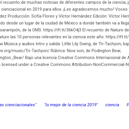
l recuento de muchas noticias de diferentes campos de la ciencia,
s cienciacional en 2019 para ellos. ¡Les agradecemos mucho! Voces y
ez Producción: Sofía Flores y Víctor Hernández Edición: Víctor Hern
o desde un lugar de la ciudad de México a donde también va a llegar 
rampión, de la OMS: https://ift.tt/36kO4j3 El recuento de Nature de 
 Nature las 10 personas relevantes en la ciencia este año: https://ift.
Iw Música y audios Intro y salida: Little Lily Swing, de Tri-Tachyon,
ive.org/music/Tri-Tachyon/ Rúbrica: Now son, de Podington Bear,
ngton_Bear/ Bajo una licencia Creative Commons Internacional de A
 is licensed under a Creative Commons Attribution-NonCommercial-No
ias cienciacionales"
"lo mejor de la ciencia 2019"
ciencia
P