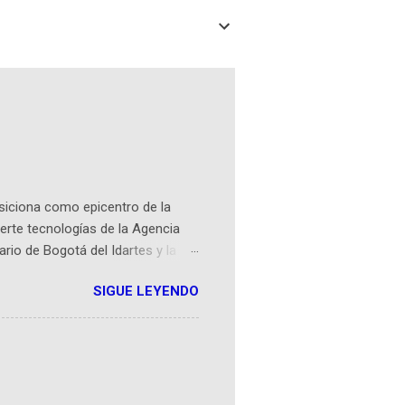
osiciona como epicentro de la
erte tecnologías de la Agencia
ario de Bogotá del Idartes y la
r aeroespacial para inspirar a
SIGUE LEYENDO
ompetencia mundial que opera en
 espaciales como satélites y
rio (calle 26B #5-93), in...