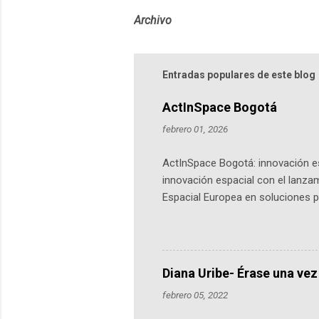
Archivo
Entradas populares de este blog
ActInSpace Bogotá
febrero 01, 2026
ActInSpace Bogotá: innovación es
innovación espacial con el lanza
Espacial Europea en soluciones pr
Universidad de los Andes, reúne a
emprendedores y estudiantes. Qu
más de 60 ciudades, donde partic
datos orbitales. En Bogotá, arranc
Diana Uribe- Érase una vez
febrero 05, 2022