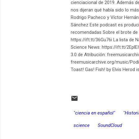
cienciacional de 2019. Además de
nos dijeran qué había sido lo má
Rodrigo Pacheco y Víctor Hernánd
Sánchez Este podcast es producid
recomendadas Sobre el brote de sa
https://ift.tt/36Gu76i La lista de
Science News: https://ift.tt/2EplE
3.0 de Atribución: freemusicarch
freemusicarchive.org/music/Podi
Toast! Gas! Fish! by Elvis Herod
"ciencia en español"
"Histor
science
SoundCloud