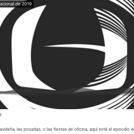
9
videña, las posadas, o las fiestas de oficina, aquí está el episodio 