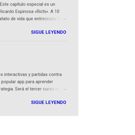
Este capítulo especial es un
Ricardo Espinosa «Richi». A 10
lato de vida que entrecruza la
 del origen de la narrativa de este
SIGUE LEYENDO
ven librera de Barichara y de
tamente de una novela de espías
ibros reunidos por Richi hoy se
Sociales! Facebook:
an...
 interactivas y partidas contra
 popular app para aprender
rategia. Será el tercer curso no
n iOS a mediados de mayo y
SIGUE LEYENDO
como mover un alfil, hasta jugar
iones cortas, interactivas, con
s enseñó francés, ahora nos
plicación Duolingo fue lanzada
ha empeza...