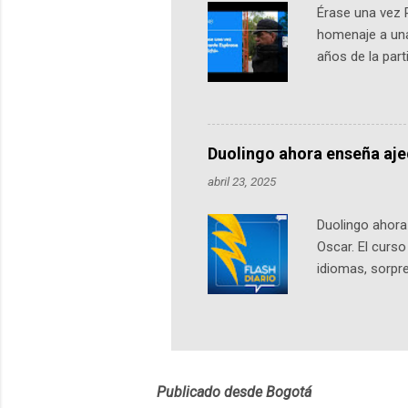
Érase una vez 
homenaje a una
años de la par
literatura, la h
podcast, de dón
nuestro protag
Notas del episo
Duolingo ahora enseña aj
pueden consult
abril 23, 2025
https://ift.tt/W
Duolingo ahora 
Oscar. El curs
idiomas, sorpre
lingüístico de
estará disponib
partidas comple
personajes sim
convierta en j
Publicado desde Bogotá
en 2012 y cuen