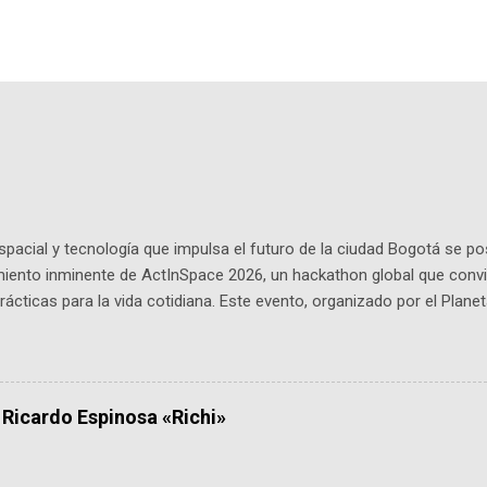
pacial y tecnología que impulsa el futuro de la ciudad Bogotá se p
miento inminente de ActInSpace 2026, un hackathon global que convi
ácticas para la vida cotidiana. Este evento, organizado por el Planet
 expertos como el presidente de Airbus Colombia y líderes del secto
é es ActInSpace y por qué importa en Bogotá ActInSpace es una c
ipantes tienen 24 horas para idear startups basadas en tecnologías
a con un evento gratuito el 30 de enero a las 10:00 a. m. en el Planeta
 Ricardo Espinosa «Richi»