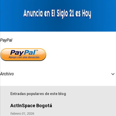
a
r
i
o
s
PayPal
Archivo
Entradas populares de este blog
ActInSpace Bogotá
febrero 01, 2026