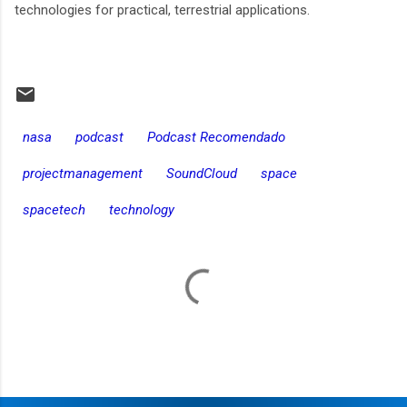
technologies for practical, terrestrial applications.
nasa
podcast
Podcast Recomendado
projectmanagement
SoundCloud
space
spacetech
technology
C
o
m
e
n
t