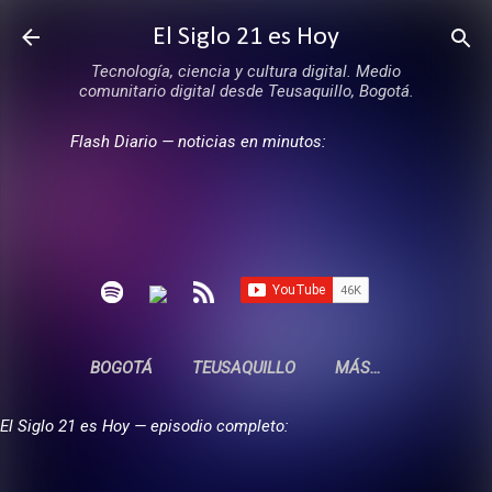
Ir al contenido principal
El Siglo 21 es Hoy
Tecnología, ciencia y cultura digital. Medio
comunitario digital desde Teusaquillo, Bogotá.
Flash Diario — noticias en minutos:
BOGOTÁ
TEUSAQUILLO
MÁS…
El Siglo 21 es Hoy — episodio completo: