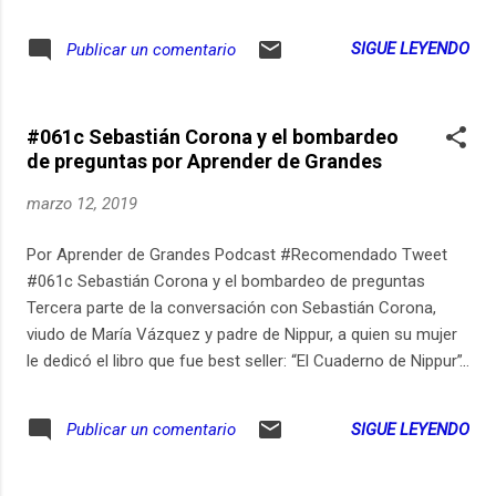
conversamos sobre cómo el dolor es lo mejor que te puede
pasar. Pueden ver los links relevantes de este episodio en
SIGUE LEYENDO
Publicar un comentario
aprenderdegrandes.com/sebas. Pueden suscribirse para
recibir un email cada vez que publico un nuevo episodio de
Aprender de Grandes en
#061c Sebastián Corona y el bombardeo
aprenderdegrandes.com/suscribitepodcast. Aprender de
de preguntas por Aprender de Grandes
Grandes también está disponible en Spotify en
open.spotify.com/show/7wc3GCSuNVGQxLlhEf2jZV.
marzo 12, 2019
Participen de la conversación sobre aprender durante toda la
vida en Instagram: https://ift.tt/2IFMUYg. Música original,
Por Aprender de Grandes Podcast #Recomendado Tweet
grabación, edición y post-producción: Estudio Pomeranec
#061c Sebastián Corona y el bombardeo de preguntas
(pomeranec.com).
Tercera parte de la conversación con Sebastián Corona,
viudo de María Vázquez y padre de Nippur, a quien su mujer
le dedicó el libro que fue best seller: “El Cuaderno de Nippur”.
En esta parte, le hice a Sebas el bombardeo de preguntas de
Aprender de Grandes. Pueden ver los links relevantes de
SIGUE LEYENDO
Publicar un comentario
este episodio en aprenderdegrandes.com/sebas. Pueden
suscribirse para recibir un email cada vez que publico un
nuevo episodio de Aprender de Grandes en