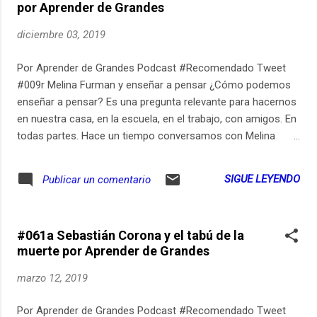
por Aprender de Grandes
suscribirse al newsletter de Aprender de Grandes en
https://ift.tt/2KWCm7w Aprender de Grandes está disponible
diciembre 03, 2019
en... Youtube: http://youtube.com/AprenderdeGrandes
Spotify: http://bit.ly/AprenderDeGrandesSpotify Apple
Por Aprender de Grandes Podcast #Recomendado Tweet
Podcasts: http://bit.ly/AprenderDeGrandesApple Google
#009r Melina Furman y enseñar a pensar ¿Cómo podemos
Podcasts: http://bit.ly/AprenderDeGrandesGoogle
enseñar a pensar? Es una pregunta relevante para hacernos
Soundcloud: https://ift.tt/2LpxPJH Stitcher:
en nuestra casa, en la escuela, en el trabajo, con amigos. En
http://bit.ly/Aprender...
todas partes. Hace un tiempo conversamos con Melina
Furman sobre qué sabemos que funciona y qué no funciona
para enseñar a pensar. Hoy vuelvo a compartir ese episodio
SIGUE LEYENDO
Publicar un comentario
que abrió tantas puertas en mi mente. ¡No se lo pierdan! Soy
Gerry Garbulsky y quiero que juntos aprendamos durante
toda la vida. Está abierta la inscripción para la Experiencia
#061a Sebastián Corona y el tabú de la
Aprender de Grandes, tiempo de conocernos. Si quieren
muerte por Aprender de Grandes
seguir aprendiendo durante toda la vida:
http://bit.ly/ExperienciaADG-d. Pueden ver los links relevantes
marzo 12, 2019
de este episodio en https://ift.tt/2P60PXL Pueden
suscribirse al newsletter de Aprender de Grandes en
Por Aprender de Grandes Podcast #Recomendado Tweet