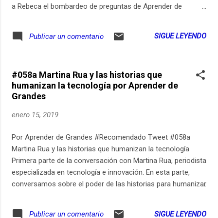
a Rebeca el bombardeo de preguntas de Aprender de
Grandes. Pueden ver los links relevantes de este episodio en
aprenderdegrandes.com/rebeca. Pueden suscribirse para
SIGUE LEYENDO
Publicar un comentario
recibir un email cada vez que publico un nuevo episodio de
Aprender de Grandes en
aprenderdegrandes.com/suscribitepodcast. Aprender de
#058a Martina Rua y las historias que
Grandes también está disponible en Spotify en
humanizan la tecnología por Aprender de
open.spotify.com/show/7wc3GCSuNVGQxLlhEf2jZV.
Grandes
Participen de la conversación sobre aprender durante toda la
vida en Instagram: https://ift.tt/2IFMUYg. Música original,
enero 15, 2019
grabación, edición y post-producción: Estudio Pomeranec
(pomeranec.com).
Por Aprender de Grandes #Recomendado Tweet #058a
Martina Rua y las historias que humanizan la tecnología
Primera parte de la conversación con Martina Rua, periodista
especializada en tecnología e innovación. En esta parte,
conversamos sobre el poder de las historias para humanizar
la tecnología. Pueden ver los links relevantes de este
episodio en aprenderdegrandes.com/martu. Pueden
SIGUE LEYENDO
Publicar un comentario