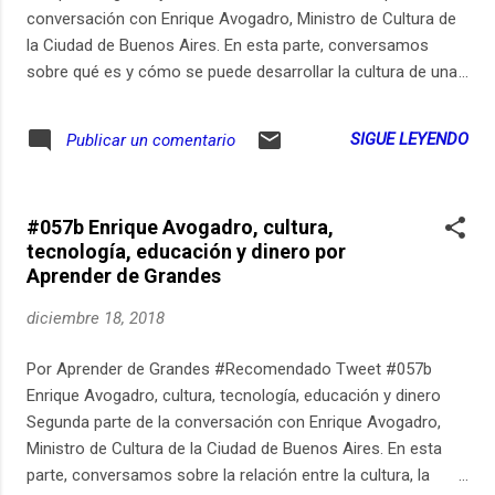
conversación con Enrique Avogadro, Ministro de Cultura de
la Ciudad de Buenos Aires. En esta parte, conversamos
sobre qué es y cómo se puede desarrollar la cultura de una
sociedad. Los invito a que lo conversemos sobre estos
temas comentando en el grupo de Facebook de Aprender de
SIGUE LEYENDO
Publicar un comentario
Grandes: https://ift.tt/2C3NGZI. Pueden ver los links
relevantes de este episodio en https://ift.tt/2EqRFkR. Pueden
suscribirse para recibir un email cada vez que publico un
#057b Enrique Avogadro, cultura,
nuevo episodio de Aprender de Grandes en
tecnología, educación y dinero por
https://ift.tt/2gjOqy6. Aprender de Grandes también está
Aprender de Grandes
disponible en Spotify en https://ift.tt/2La8Los. Música
original, grabación, edición y post-producción: Estudio
diciembre 18, 2018
Pomeranec (http://pomeranec.com). https://ift.tt/2S2x1vg
via IFTTT
Por Aprender de Grandes #Recomendado Tweet #057b
Enrique Avogadro, cultura, tecnología, educación y dinero
Segunda parte de la conversación con Enrique Avogadro,
Ministro de Cultura de la Ciudad de Buenos Aires. En esta
parte, conversamos sobre la relación entre la cultura, la