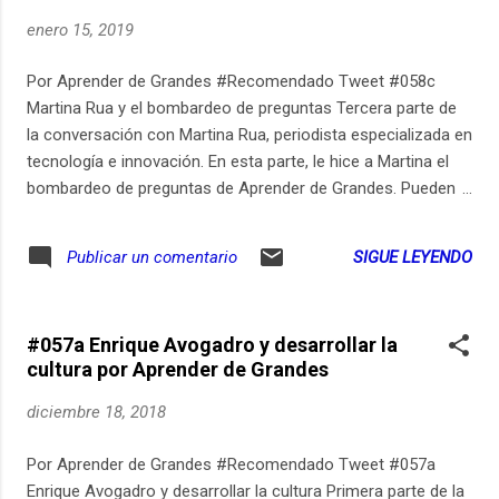
Participen de la conversación sobre aprender durante toda la
enero 15, 2019
vida en Instagram: http://bit.ly/2VV3juA. Música original,
grabación, edición y post-producción: Estudio Pomeranec
Por Aprender de Grandes #Recomendado Tweet #058c
(pomeranec.com). http://bit.ly/2VXO7N4 via IFTTT
Martina Rua y el bombardeo de preguntas Tercera parte de
la conversación con Martina Rua, periodista especializada en
tecnología e innovación. En esta parte, le hice a Martina el
bombardeo de preguntas de Aprender de Grandes. Pueden
ver los links relevantes de este episodio en
aprenderdegrandes.com/martu. Pueden suscribirse para
SIGUE LEYENDO
Publicar un comentario
recibir un email cada vez que publico un nuevo episodio de
Aprender de Grandes en
aprenderdegrandes.com/suscribitepodcast. Aprender de
#057a Enrique Avogadro y desarrollar la
Grandes también está disponible en Spotify en
cultura por Aprender de Grandes
open.spotify.com/show/7wc3GCSuNVGQxLlhEf2jZV.
Participen de la conversación sobre aprender durante toda la
diciembre 18, 2018
vida en Instagram: http://bit.ly/2VV3juA. Música original,
grabación, edición y post-producción: Estudio Pomeranec
Por Aprender de Grandes #Recomendado Tweet #057a
(pomeranec.com). http://bit.ly/2QRK0OW via IFTTT
Enrique Avogadro y desarrollar la cultura Primera parte de la