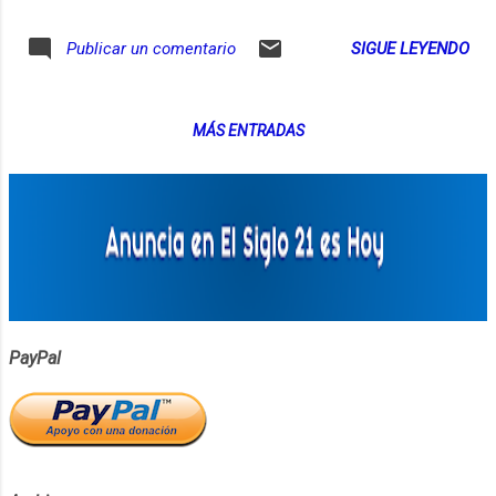
tecnología, la educación y el dinero. Los invito a que lo
conversemos sobre estos temas comentando en el grupo
SIGUE LEYENDO
Publicar un comentario
de Facebook de Aprender de Grandes: https://ift.tt/2C3NGZI.
Pueden ver los links relevantes de este episodio en
https://ift.tt/2EqRFkR. Pueden suscribirse para recibir un
MÁS ENTRADAS
email cada vez que publico un nuevo episodio de Aprender
de Grandes en https://ift.tt/2gjOqy6. Aprender de Grandes
también está disponible en Spotify en https://ift.tt/2La8Los.
Música original, grabación, edición y post-producción:
Estudio Pomeranec (http://pomeranec.com).
https://ift.tt/2EzLxYh via IFTTT
PayPal