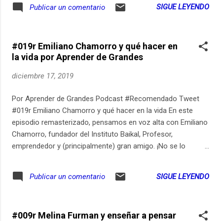
veinte idiomas. Conversamos sobre qué aprendió en una
SIGUE LEYENDO
Publicar un comentario
vida dedicada a escribir y leer, el proceso creativo, las
vanguardias de la literatura, el impacto de la tecnología en la
escritura y muchas cosas más. ¡No se lo pierdan! Soy Gerry
#019r Emiliano Chamorro y qué hacer en
Garbulsky y quiero que juntos aprendamos durante toda la
la vida por Aprender de Grandes
vida. Está abierta la inscripción para la Experiencia Aprender
de Grandes, tiempo de conocernos. Si quieren seguir
diciembre 17, 2019
aprendiendo durante toda la vida:
http://bit.ly/ExperienciaADG-d. Pueden ver los links relevantes
Por Aprender de Grandes Podcast #Recomendado Tweet
de este episodio en https://ift.tt/2Zv9J61 Pueden suscribirse
#019r Emiliano Chamorro y qué hacer en la vida En este
al newsletter de Aprender de Grandes en
episodio remasterizado, pensamos en voz alta con Emiliano
https://ift.tt/2KWCm7w Aprender de Grandes está disponible
Chamorro, fundador del Instituto Baikal, Profesor,
en... Yout...
emprendedor y (principalmente) gran amigo. ¡No se lo
pierdan! Soy Gerry Garbulsky y quiero que juntos
aprendamos durante toda la vida. Está abierta la inscripción
SIGUE LEYENDO
Publicar un comentario
para la Experiencia Aprender de Grandes, tiempo de
conocernos. Si quieren seguir aprendiendo durante toda la
vida: http://bit.ly/ExperienciaADG-d. Pueden ver los links
#009r Melina Furman y enseñar a pensar
relevantes de este episodio en https://ift.tt/2trhBcx Pueden