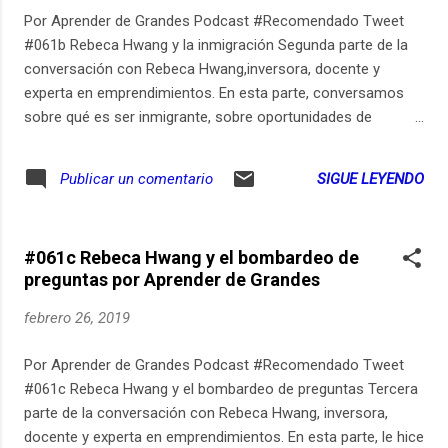
grabación, edición y post-producción: Estudio Pomeranec
Por Aprender de Grandes Podcast #Recomendado Tweet
(pomeranec.com).
#061b Rebeca Hwang y la inmigración Segunda parte de la
conversación con Rebeca Hwang,inversora, docente y
experta en emprendimientos. En esta parte, conversamos
sobre qué es ser inmigrante, sobre oportunidades de
negocio asociadas al rol de la mujer, sobre cómo la
identidad latina la ayuda en su vida multicultural, y sobre
SIGUE LEYENDO
Publicar un comentario
muchas cosas más. Pueden ver los links relevantes de este
episodio en aprenderdegrandes.com/rebeca. Pueden
suscribirse para recibir un email cada vez que publico un
#061c Rebeca Hwang y el bombardeo de
nuevo episodio de Aprender de Grandes en
preguntas por Aprender de Grandes
aprenderdegrandes.com/suscribitepodcast. Aprender de
Grandes también está disponible en Spotify en
febrero 26, 2019
open.spotify.com/show/7wc3GCSuNVGQxLlhEf2jZV.
Participen de la conversación sobre aprender durante toda la
Por Aprender de Grandes Podcast #Recomendado Tweet
vida en Instagram: https://ift.tt/2IFMUYg. Música original,
#061c Rebeca Hwang y el bombardeo de preguntas Tercera
grabación, edición y post-producción: Estudio Pomeranec
parte de la conversación con Rebeca Hwang, inversora,
(pomeranec.com).
docente y experta en emprendimientos. En esta parte, le hice