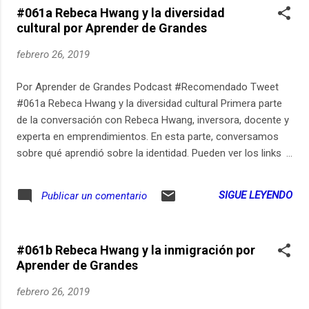
#061a Rebeca Hwang y la diversidad
aprenderdegrandes.com/suscribitepodcast. Aprender de
cultural por Aprender de Grandes
Grandes también está disponible en Spotify en
open.spotify.com/show/7wc3GCSuNVGQxLlhEf2jZV.
febrero 26, 2019
Participen de la conversación sobre aprender durante toda la
vida en Instagram: https://ift.tt/2IFMUYg. Música original,
Por Aprender de Grandes Podcast #Recomendado Tweet
grabación, edición y post-producción: Estudio Pomeranec
#061a Rebeca Hwang y la diversidad cultural Primera parte
(pomeranec.com).
de la conversación con Rebeca Hwang, inversora, docente y
experta en emprendimientos. En esta parte, conversamos
sobre qué aprendió sobre la identidad. Pueden ver los links
relevantes de este episodio en
aprenderdegrandes.com/rebeca. Pueden suscribirse para
SIGUE LEYENDO
Publicar un comentario
recibir un email cada vez que publico un nuevo episodio de
Aprender de Grandes en
aprenderdegrandes.com/suscribitepodcast. Aprender de
#061b Rebeca Hwang y la inmigración por
Grandes también está disponible en Spotify en
Aprender de Grandes
open.spotify.com/show/7wc3GCSuNVGQxLlhEf2jZV.
Participen de la conversación sobre aprender durante toda la
febrero 26, 2019
vida en Instagram: https://ift.tt/2IFMUYg. Música original,