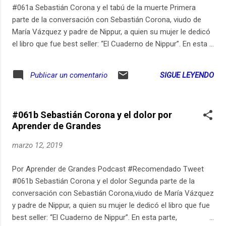
https://ift.tt/2KWCm7w Aprender de Grandes está disponible
#061a Sebastián Corona y el tabú de la muerte Primera
en... Youtube: http://youtube.com/AprenderdeGrandes
parte de la conversación con Sebastián Corona, viudo de
Spotify: http://bit.ly/AprenderDeGrandesSpotify Appl...
María Vázquez y padre de Nippur, a quien su mujer le dedicó
el libro que fue best seller: “El Cuaderno de Nippur”. En esta
parte, conversamos sobre el tabú de la muerte. Pueden ver
los links relevantes de este episodio en
SIGUE LEYENDO
Publicar un comentario
aprenderdegrandes.com/sebas. Pueden suscribirse para
recibir un email cada vez que publico un nuevo episodio de
Aprender de Grandes en
#061b Sebastián Corona y el dolor por
aprenderdegrandes.com/suscribitepodcast. Aprender de
Aprender de Grandes
Grandes también está disponible en Spotify en
open.spotify.com/show/7wc3GCSuNVGQxLlhEf2jZV.
marzo 12, 2019
Participen de la conversación sobre aprender durante toda la
vida en Instagram: https://ift.tt/2IFMUYg. Música original,
Por Aprender de Grandes Podcast #Recomendado Tweet
grabación, edición y post-producción: Estudio Pomeranec
#061b Sebastián Corona y el dolor Segunda parte de la
(pomeranec.com).
conversación con Sebastián Corona,viudo de María Vázquez
y padre de Nippur, a quien su mujer le dedicó el libro que fue
best seller: “El Cuaderno de Nippur”. En esta parte,