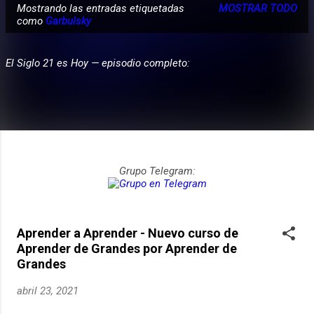
Mostrando las entradas etiquetadas
MOSTRAR TODO
E
como
Garbulsky
PARTICIPA
n
t
El Siglo 21 es Hoy — episodio completo:
r
a
d
a
s
Grupo Telegram:
Aprender a Aprender - Nuevo curso de
Aprender de Grandes por Aprender de
Grandes
abril 23, 2021