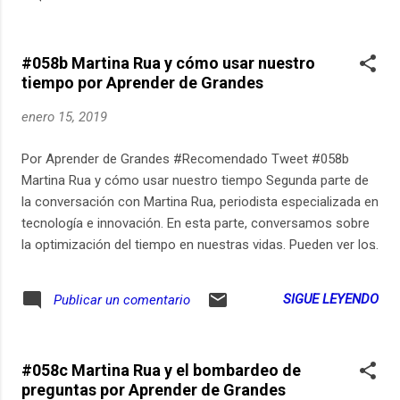
suscribirse para recibir un email cada vez que publico un
nuevo episodio de Aprender de Grandes en
aprenderdegrandes.com/suscribitepodcast. Aprender de
#058b Martina Rua y cómo usar nuestro
Grandes también está disponible en Spotify en
tiempo por Aprender de Grandes
open.spotify.com/show/7wc3GCSuNVGQxLlhEf2jZV.
Participen de la conversación sobre aprender durante toda la
enero 15, 2019
vida en Instagram: http://bit.ly/2VV3juA. Música original,
grabación, edición y post-producción: Estudio Pomeranec
Por Aprender de Grandes #Recomendado Tweet #058b
(pomeranec.com). http://bit.ly/2QP845c via IFTTT
Martina Rua y cómo usar nuestro tiempo Segunda parte de
la conversación con Martina Rua, periodista especializada en
tecnología e innovación. En esta parte, conversamos sobre
la optimización del tiempo en nuestras vidas. Pueden ver los
links relevantes de este episodio en
aprenderdegrandes.com/martu. Pueden suscribirse para
SIGUE LEYENDO
Publicar un comentario
recibir un email cada vez que publico un nuevo episodio de
Aprender de Grandes en
aprenderdegrandes.com/suscribitepodcast. Aprender de
#058c Martina Rua y el bombardeo de
Grandes también está disponible en Spotify en
preguntas por Aprender de Grandes
open.spotify.com/show/7wc3GCSuNVGQxLlhEf2jZV.