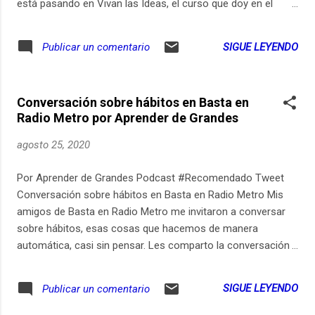
está pasando en Vivan las Ideas, el curso que doy en el
Instituto Baikal. Le dedicamos uno de los encuentros de
Vivan las Ideas a pensar en el tiempo en nuestras vidas. Lo
SIGUE LEYENDO
Publicar un comentario
que pasó ese día hizo que Javier Alejandro Felipe tome su
pluma y escriba una conversación que tuvo con el tiempo y
que Omar González Frau le ponga su voz y su música. De
Conversación sobre hábitos en Basta en
esa combinación galáctica surgió lo que van a escuchar
Radio Metro por Aprender de Grandes
ahora. Todo el crédito es para Javi y Omar. Vivan las Ideas:
https://ift.tt/3ba1txW
agosto 25, 2020
Por Aprender de Grandes Podcast #Recomendado Tweet
Conversación sobre hábitos en Basta en Radio Metro Mis
amigos de Basta en Radio Metro me invitaron a conversar
sobre hábitos, esas cosas que hacemos de manera
automática, casi sin pensar. Les comparto la conversación
que tuvimos con Matías Martin, Diego Ripoll, Juan Ferrari,
Malena Guinsburg y Emilse Pizarro. Para más información e
SIGUE LEYENDO
Publicar un comentario
inscripción en el curso de Hábitos: https://ift.tt/31sWAwT