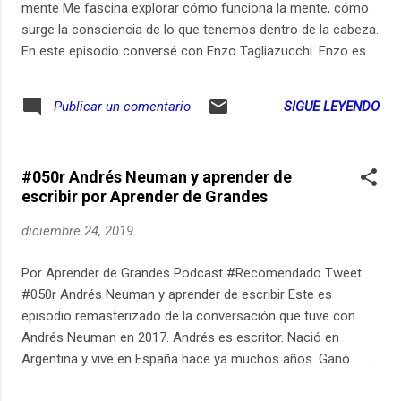
mente Me fascina explorar cómo funciona la mente, cómo
surge la consciencia de lo que tenemos dentro de la cabeza.
En este episodio conversé con Enzo Tagliazucchi. Enzo es
físico y dirige un laboratorio (https://ift.tt/2xk6y6Y) en el
Departamento de Física de la UBA. Le pregunté cómo los
SIGUE LEYENDO
Publicar un comentario
psicodélicos nos ayudan a entender cómo funciona nuestra
mente. No se lo pierdan. Soy Gerry Garbulsky y quiero que
juntos aprendamos durante toda la vida. Está abierta la
#050r Andrés Neuman y aprender de
inscripción para la Experiencia Aprender de Grandes, tiempo
escribir por Aprender de Grandes
de conocernos. Si quieren seguir aprendiendo durante toda
la vida: http://bit.ly/ExperienciaADG-FAQ. Pueden ver los links
diciembre 24, 2019
relevantes de este episodio en https://ift.tt/2JcESUd Pueden
suscribirse al newsletter de Aprender de Grandes en
Por Aprender de Grandes Podcast #Recomendado Tweet
https://ift.tt/2KWCm7w Aprender de Grandes está disponible
#050r Andrés Neuman y aprender de escribir Este es
en... Youtube: http://youtube.com/AprenderdeGrandes
episodio remasterizado de la conversación que tuve con
Spotify: http://b...
Andrés Neuman en 2017. Andrés es escritor. Nació en
Argentina y vive en España hace ya muchos años. Ganó
muchos premios y sus libros fueron traducidos a más de