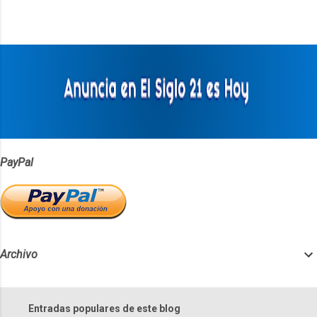
n
t
a
r
i
o
s
PayPal
Archivo
Entradas populares de este blog