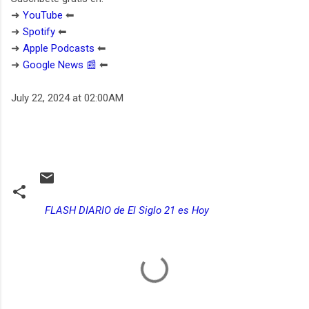
➜
YouTube
⬅︎
➜
Spotify
⬅︎
➜
Apple Podcasts
⬅︎
➜
Google News 📰
⬅︎
July 22, 2024 at 02:00AM
FLASH DIARIO de El Siglo 21 es Hoy
C
o
m
e