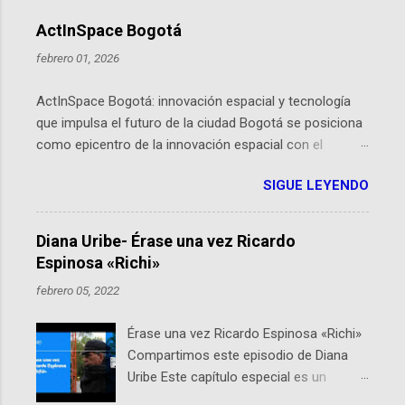
ActInSpace Bogotá
febrero 01, 2026
ActInSpace Bogotá: innovación espacial y tecnología
que impulsa el futuro de la ciudad Bogotá se posiciona
como epicentro de la innovación espacial con el
lanzamiento inminente de ActInSpace 2026, un
SIGUE LEYENDO
hackathon global que convierte tecnologías de la
Agencia Espacial Europea en soluciones prácticas para
la vida cotidiana. Este evento, organizado por el
Diana Uribe- Érase una vez Ricardo
Planetario de Bogotá del Idartes y la Universidad de los
Espinosa «Richi»
Andes, reúne a expertos como el presidente de Airbus
febrero 05, 2022
Colombia y líderes del sector aeroespacial para inspirar
a emprendedores y estudiantes. Qué es ActInSpace y
Érase una vez Ricardo Espinosa «Richi»
por qué importa en Bogotá ActInSpace es una
Compartimos este episodio de Diana
competencia mundial que opera en más de 60
Uribe Este capítulo especial es un
ciudades, donde participantes tienen 24 horas para
homenaje a una de las personas que se