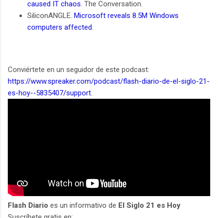
caused IT chaos
. The Conversation.
SiliconANGLE.
Microsoft reveals 8.5M Windows
computers affected
.
Conviértete en un seguidor de este podcast:
https://www.spreaker.com/podcast/flash-diario-de-el-siglo-21-
es-hoy--5835407/support
.
Flash Diario
es un informativo de
El Siglo 21 es Hoy
Suscríbete gratis en: