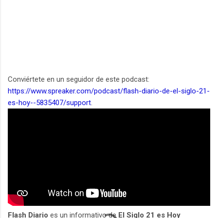
Conviértete en un seguidor de este podcast:
https://www.spreaker.com/podcast/flash-diario-de-el-siglo-21-
es-hoy--5835407/support
.
Flash Diario
es un informativo de
El Siglo 21 es Hoy