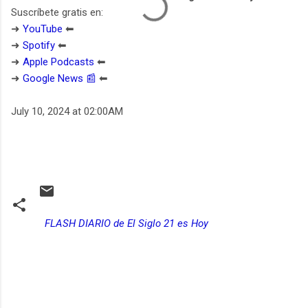
Suscríbete gratis en:
➜
YouTube
⬅︎
➜
Spotify
⬅︎
➜
Apple Podcasts
⬅︎
➜
Google News 📰
⬅︎
July 10, 2024 at 02:00AM
FLASH DIARIO de El Siglo 21 es Hoy
C
o
m