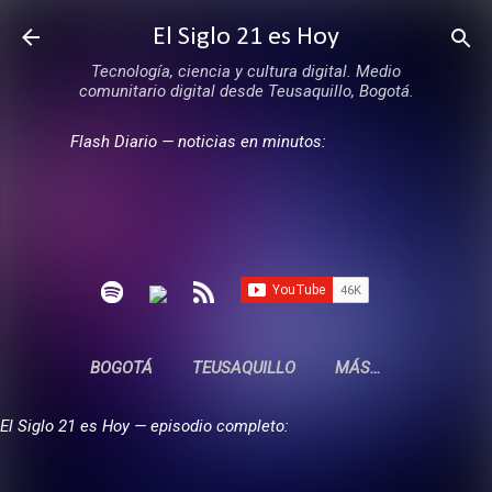
Ir al contenido principal
El Siglo 21 es Hoy
Tecnología, ciencia y cultura digital. Medio
comunitario digital desde Teusaquillo, Bogotá.
Flash Diario — noticias en minutos:
BOGOTÁ
TEUSAQUILLO
MÁS…
El Siglo 21 es Hoy — episodio completo: