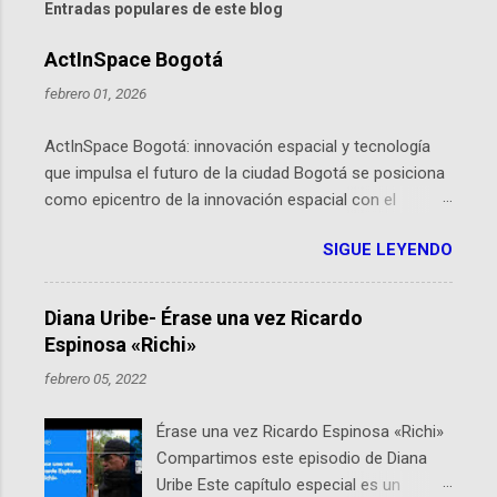
Entradas populares de este blog
ActInSpace Bogotá
febrero 01, 2026
ActInSpace Bogotá: innovación espacial y tecnología
que impulsa el futuro de la ciudad Bogotá se posiciona
como epicentro de la innovación espacial con el
lanzamiento inminente de ActInSpace 2026, un
SIGUE LEYENDO
hackathon global que convierte tecnologías de la
Agencia Espacial Europea en soluciones prácticas para
la vida cotidiana. Este evento, organizado por el
Diana Uribe- Érase una vez Ricardo
Planetario de Bogotá del Idartes y la Universidad de los
Espinosa «Richi»
Andes, reúne a expertos como el presidente de Airbus
febrero 05, 2022
Colombia y líderes del sector aeroespacial para inspirar
a emprendedores y estudiantes. Qué es ActInSpace y
Érase una vez Ricardo Espinosa «Richi»
por qué importa en Bogotá ActInSpace es una
Compartimos este episodio de Diana
competencia mundial que opera en más de 60
Uribe Este capítulo especial es un
ciudades, donde participantes tienen 24 horas para