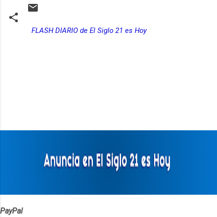
FLASH DIARIO de El Siglo 21 es Hoy
C
o
m
e
n
t
a
r
i
o
s
PayPal