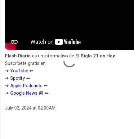
Flash Diario
es un informativo de
El Siglo 21 es Hoy
Suscríbete gratis en:
➜
YouTube
⬅︎
➜
Spotify
⬅︎
➜
Apple Podcasts
⬅︎
➜
Google News 📰
⬅︎
July 02, 2024 at 02:00AM