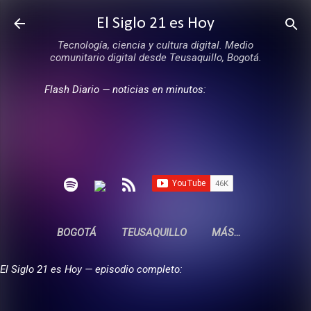
Ir al contenido principal
El Siglo 21 es Hoy
Tecnología, ciencia y cultura digital. Medio
comunitario digital desde Teusaquillo, Bogotá.
Flash Diario — noticias en minutos:
BOGOTÁ
TEUSAQUILLO
MÁS…
El Siglo 21 es Hoy — episodio completo: