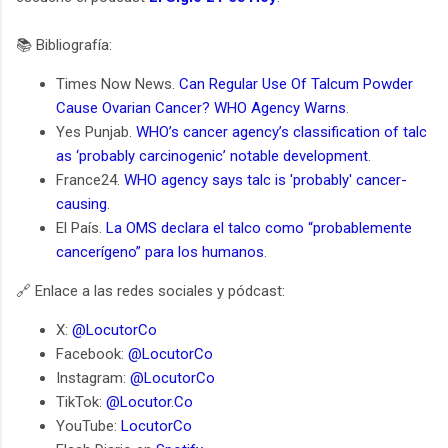
📚 Bibliografía:
Times Now News.
Can Regular Use Of Talcum Powder
Cause Ovarian Cancer? WHO Agency Warns
.
Yes Punjab.
WHO’s cancer agency’s classification of talc
as ‘probably carcinogenic’ notable development
.
France24.
WHO agency says talc is 'probably' cancer-
causing
.
El País.
La OMS declara el talco como “probablemente
cancerígeno” para los humanos
.
🔗 Enlace a las redes sociales y pódcast:
X:
@LocutorCo
Facebook:
@LocutorCo
Instagram:
@LocutorCo
TikTok:
@Locutor.Co
YouTube:
LocutorCo