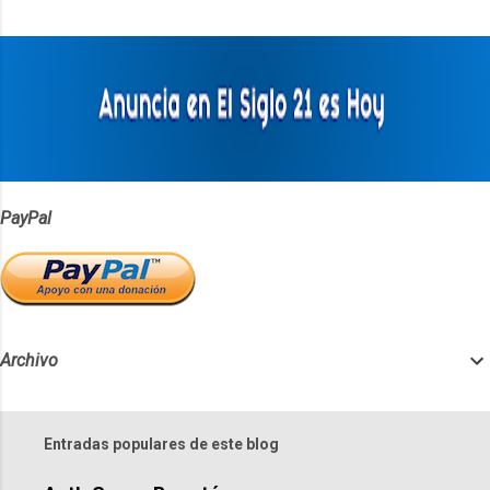
t
a
r
i
o
s
PayPal
Archivo
Entradas populares de este blog