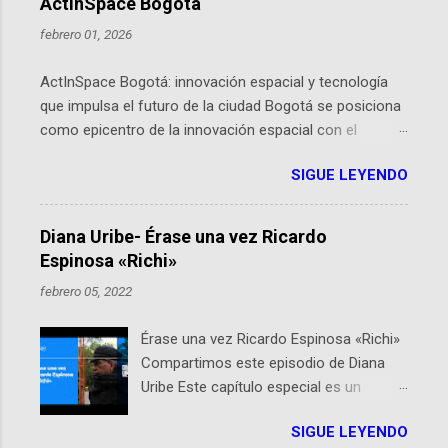
ActInSpace Bogotá
febrero 01, 2026
ActInSpace Bogotá: innovación espacial y tecnología
que impulsa el futuro de la ciudad Bogotá se posiciona
como epicentro de la innovación espacial con el
lanzamiento inminente de ActInSpace 2026, un
SIGUE LEYENDO
hackathon global que convierte tecnologías de la
Agencia Espacial Europea en soluciones prácticas para
la vida cotidiana. Este evento, organizado por el
Diana Uribe- Érase una vez Ricardo
Planetario de Bogotá del Idartes y la Universidad de los
Espinosa «Richi»
Andes, reúne a expertos como el presidente de Airbus
febrero 05, 2022
Colombia y líderes del sector aeroespacial para inspirar
a emprendedores y estudiantes. Qué es ActInSpace y
Érase una vez Ricardo Espinosa «Richi»
por qué importa en Bogotá ActInSpace es una
Compartimos este episodio de Diana
competencia mundial que opera en más de 60
Uribe Este capítulo especial es un
ciudades, donde participantes tienen 24 horas para
homenaje a una de las personas que se
idear startups basadas en tecnologías espaciales
SIGUE LEYENDO
encuentran en el espíritu de este
como satélites y datos orbitales. En Bogotá, arranca