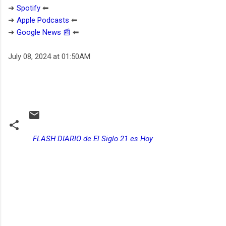
➜
Spotify
⬅︎
➜
Apple Podcasts
⬅︎
➜
Google News 📰
⬅︎
July 08, 2024 at 01:50AM
FLASH DIARIO de El Siglo 21 es Hoy
C
o
m
e
n