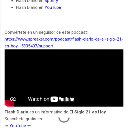
Flash Diario en
Spotify
Flash Diario en
YouTube
Conviértete en un seguidor de este podcast:
https://www.spreaker.com/podcast/flash-diario-de-el-siglo-21-
es-hoy--5835407/support
.
Flash Diario
es un informativo de
El Siglo 21 es Hoy
Suscríbete gratis en:
➜
YouTube
⬅︎