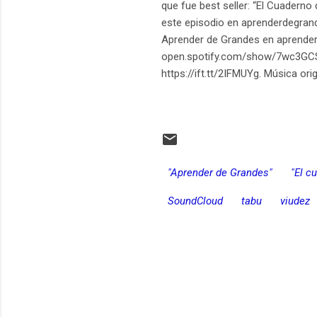
que fue best seller: “El Cuaderno
este episodio en aprenderdegrand
Aprender de Grandes en aprender
open.spotify.com/show/7wc3GCSuN
https://ift.tt/2IFMUYg. Música o
"Aprender de Grandes"
"El c
SoundCloud
tabu
viudez
C
o
m
e