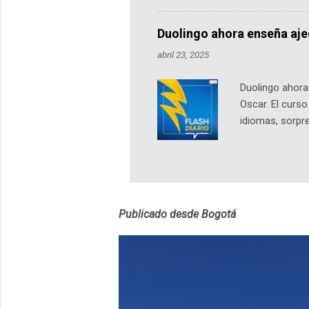
nuestro protag
Notas del episo
Duolingo ahora enseña aj
pueden consult
abril 23, 2025
https://ift.tt/W
Duolingo ahora 
Oscar. El curs
idiomas, sorpre
lingüístico de
estará disponib
partidas comple
personajes sim
convierta en j
Publicado desde Bogotá
en 2012 y cuen