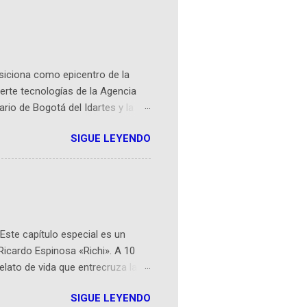
osiciona como epicentro de la
erte tecnologías de la Agencia
ario de Bogotá del Idartes y la
r aeroespacial para inspirar a
SIGUE LEYENDO
ompetencia mundial que opera en
 espaciales como satélites y
rio (calle 26B #5-93), in...
Este capítulo especial es un
Ricardo Espinosa «Richi». A 10
lato de vida que entrecruza la
 del origen de la narrativa de este
SIGUE LEYENDO
ven librera de Barichara y de