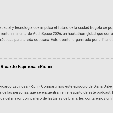
pacial y tecnología que impulsa el futuro de la ciudad Bogotá se p
miento inminente de ActInSpace 2026, un hackathon global que convi
ácticas para la vida cotidiana. Este evento, organizado por el Planet
 expertos como el presidente de Airbus Colombia y líderes del secto
é es ActInSpace y por qué importa en Bogotá ActInSpace es una c
ipantes tienen 24 horas para idear startups basadas en tecnologías
a con un evento gratuito el 30 de enero a las 10:00 a. m. en el Planeta
 Ricardo Espinosa «Richi»
Ricardo Espinosa «Richi» Compartimos este episodio de Diana Uribe 
 de las personas que se encuentran en el espíritu de este podcast: 
tida del mayor compañero de historias de Diana, les contaremos un re
istoria, el cine, los cómics, la fantasía y el amor. También hablaremos
de viene "la fuerza poderosa", del relato viviente que encarna una jo