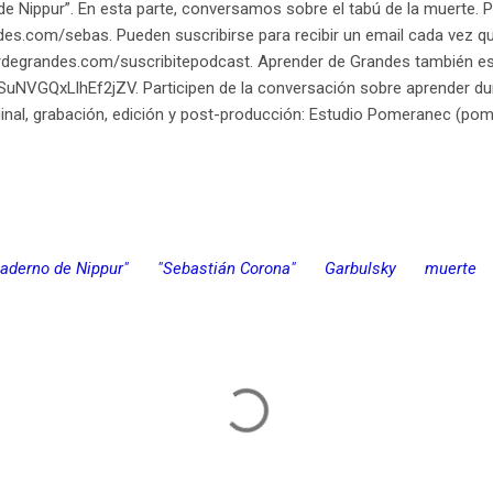
 de Nippur”. En esta parte, conversamos sobre el tabú de la muerte. P
es.com/sebas. Pueden suscribirse para recibir un email cada vez q
degrandes.com/suscribitepodcast. Aprender de Grandes también est
VGQxLlhEf2jZV. Participen de la conversación sobre aprender dura
riginal, grabación, edición y post-producción: Estudio Pomeranec (p
uaderno de Nippur"
"Sebastián Corona"
Garbulsky
muerte