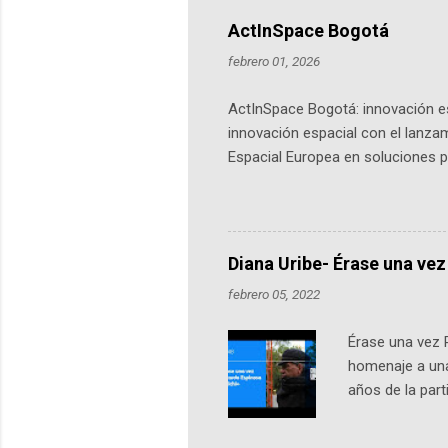
ActInSpace Bogotá
febrero 01, 2026
ActInSpace Bogotá: innovación es
innovación espacial con el lanza
Espacial Europea en soluciones pr
Universidad de los Andes, reúne a
emprendedores y estudiantes. Qu
más de 60 ciudades, donde partic
datos orbitales. En Bogotá, arranc
Diana Uribe- Érase una vez
febrero 05, 2022
Érase una vez 
homenaje a una
años de la par
literatura, la h
podcast, de dón