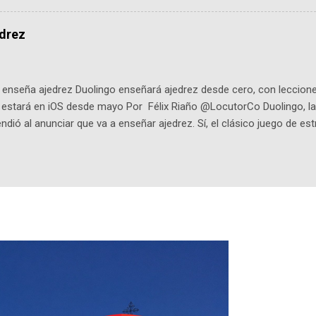
onista: un personaje de gabán y sombrero que parecía sacado direc
dio: -La colección Ricardo Espinosa: los cómics, las novelas y los l
edrez
ar en la Biblioteca Luis Ángel Arango ¡Síguenos en nuestras Redes 
q25SBg Instagram: https://ift.tt/UPfSeo3 Twitter: https://twitter.com/di
enseña ajedrez Duolingo enseñará ajedrez desde cero, con lecciones
o estará en iOS desde mayo Por Félix Riaño @LocutorCo Duolingo, la
ndió al anunciar que va a enseñar ajedrez. Sí, el clásico juego de est
 la app, después de música y matemáticas. Comenzará como beta e
le primero en inglés. Los usuarios aprenderán desde lo más básico, 
tas. El sistema de enseñanza es similar al de sus otros cursos: lecc
páticos y ayudas visuales. ¿Será posible que una app que antes no
ugadores de ajedrez? Aún no podrás jugar contra otros humanos La a
ta con más de 37 millones de usuarios activos diarios. Desde 2022, 