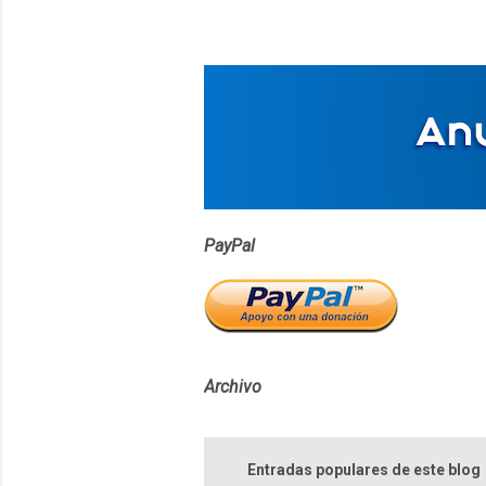
n
t
a
r
i
o
s
PayPal
Archivo
Entradas populares de este blog