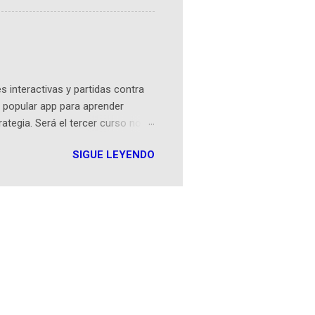
tamente de una novela de espías
ibros reunidos por Richi hoy se
Sociales! Facebook:
an...
 interactivas y partidas contra
 popular app para aprender
rategia. Será el tercer curso no
n iOS a mediados de mayo y
SIGUE LEYENDO
como mover un alfil, hasta jugar
iones cortas, interactivas, con
s enseñó francés, ahora nos
plicación Duolingo fue lanzada
ha empeza...