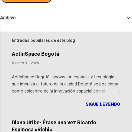
Archivo
Entradas populares de este blog
ActInSpace Bogotá
febrero 01, 2026
ActInSpace Bogotá: innovación espacial y tecnología
que impulsa el futuro de la ciudad Bogotá se posiciona
como epicentro de la innovación espacial con el
lanzamiento inminente de ActInSpace 2026, un
SIGUE LEYENDO
hackathon global que convierte tecnologías de la
Agencia Espacial Europea en soluciones prácticas para
la vida cotidiana. Este evento, organizado por el
Diana Uribe- Érase una vez Ricardo
Planetario de Bogotá del Idartes y la Universidad de los
Espinosa «Richi»