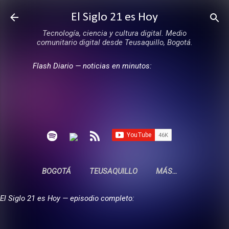
Ir al contenido principal
El Siglo 21 es Hoy
Tecnología, ciencia y cultura digital. Medio
comunitario digital desde Teusaquillo, Bogotá.
Flash Diario — noticias en minutos:
BOGOTÁ
TEUSAQUILLO
MÁS…
El Siglo 21 es Hoy — episodio completo: