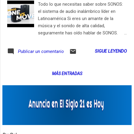
Todo lo que necesitas saber sobre SONOS:
el sistema de audio inalámbrico líder en
Latinoamérica Si eres un amante de la
música y el sonido de alta calidad,
seguramente has oído hablar de SONOS.
Esta marca ofrece soluciones de audio para
el hogar que son conocidas por su calidad
SIGUE LEYENDO
Publicar un comentario
de sonido y su facilidad de uso. Con
variedad de productos, SONOS es una de las
marcas líderes en audio para el hogar. En
MÁS ENTRADAS
este artículo, te contaremos lo que
necesitas saber sobre SONOS. ¿Vale la pena
comprar SONOS? Sí, pero puede costar más
que otras marcas. La decisión correcta
debería venir de comparar tus necesidades
con tu presupuesto disponible. Si buscas un
sonido de alta calidad en toda tu casa y
estás dispuesto a pagar por ello, entonces
SONOS puede ser una excelente opción.