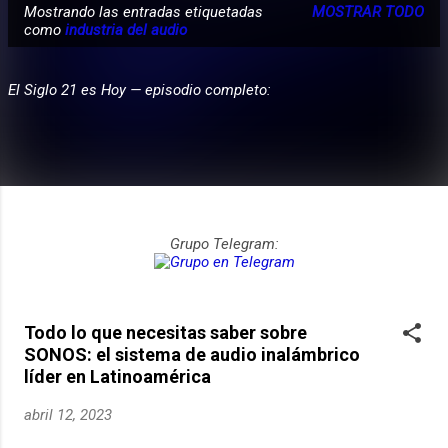
Mostrando las entradas etiquetadas
MOSTRAR TODO
E
como
industria del audio
PARTICIPA
n
t
El Siglo 21 es Hoy — episodio completo:
r
a
d
a
s
Grupo Telegram:
Todo lo que necesitas saber sobre
SONOS: el sistema de audio inalámbrico
líder en Latinoamérica
abril 12, 2023