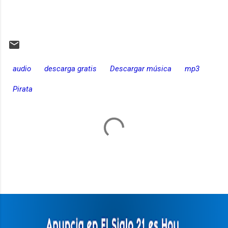
audio
descarga gratis
Descargar música
mp3
Pirata
C
o
m
e
n
t
a
r