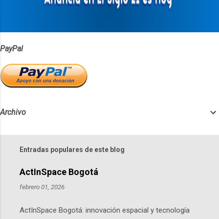
i
o
s
PayPal
Archivo
Entradas populares de este blog
ActInSpace Bogotá
febrero 01, 2026
ActInSpace Bogotá: innovación espacial y tecnología