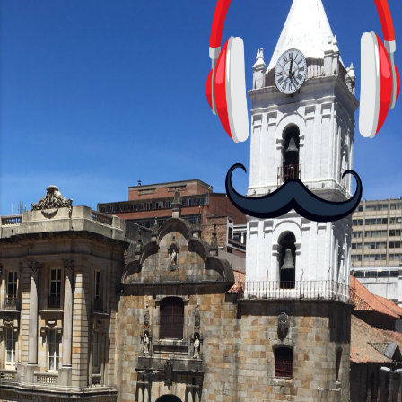
HD+ y una tasa de refresco de 90Hz,
asegurando una experiencia visual
fluida. Procesador y Rendimiento
Equipados con el chipset MediaTek
Helio G85, el Moto G24 ofrece 4GB de
RAM, mientras que el Moto G24 Power
brinda opciones de 4GB o 6GB de RAM,
mejorando su capacidad...