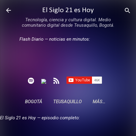
Ir al contenido principal
El Siglo 21 es Hoy
Tecnología, ciencia y cultura digital. Medio
comunitario digital desde Teusaquillo, Bogotá.
Flash Diario — noticias en minutos:
BOGOTÁ
TEUSAQUILLO
MÁS…
El Siglo 21 es Hoy — episodio completo: