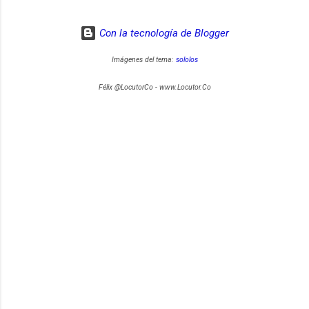
Con la tecnología de Blogger
Imágenes del tema:
sololos
Félix @LocutorCo - www.Locutor.Co