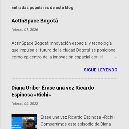
Entradas populares de este blog
ActInSpace Bogotá
febrero 01, 2026
ActInSpace Bogotá: innovación espacial y tecnología
que impulsa el futuro de la ciudad Bogotá se posiciona
como epicentro de la innovación espacial con el
lanzamiento inminente de ActInSpace 2026, un
SIGUE LEYENDO
hackathon global que convierte tecnologías de la
Agencia Espacial Europea en soluciones prácticas para
la vida cotidiana. Este evento, organizado por el
Diana Uribe- Érase una vez Ricardo
Planetario de Bogotá del Idartes y la Universidad de los
Espinosa «Richi»
Andes, reúne a expertos como el presidente de Airbus
febrero 05, 2022
Colombia y líderes del sector aeroespacial para inspirar
a emprendedores y estudiantes. Qué es ActInSpace y
Érase una vez Ricardo Espinosa «Richi»
por qué importa en Bogotá ActInSpace es una
Compartimos este episodio de Diana
competencia mundial que opera en más de 60