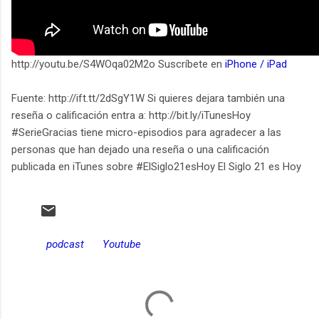
http://youtu.be/S4WOqa02M2o Suscríbete en
iPhone / iPad
Fuente: http://ift.tt/2dSgY1W Si quieres dejara también una
reseña o calificación entra a: http://bit.ly/iTunesHoy
#SerieGracias tiene micro-episodios para agradecer a las
personas que han dejado una reseña o una calificación
publicada en iTunes sobre #ElSiglo21esHoy El Siglo 21 es Hoy
podcast
Youtube
C
o