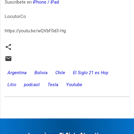
Suscríbete en
iPhone / iPad
LocutorCo
https://youtu.be/wQVbF0d3-Hg
Argentina
Bolivia
Chile
El Siglo 21 es Hoy
Litio
podcast
Tesla
Youtube