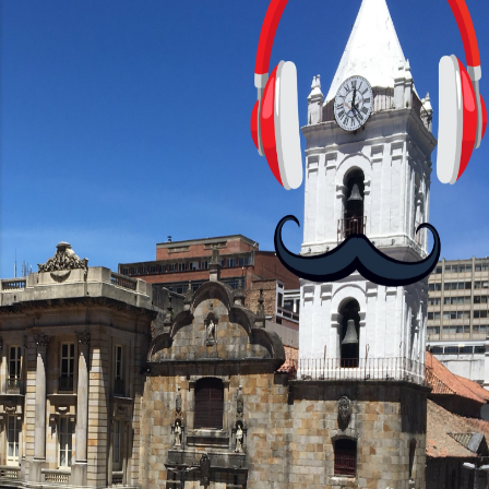
HD+ y una tasa de refresco de 90Hz,
asegurando una experiencia visual
fluida. Procesador y Rendimiento
Equipados con el chipset MediaTek
Helio G85, el Moto G24 ofrece 4GB de
RAM, mientras que el Moto G24 Power
brinda opciones de 4GB o 6GB de RAM,
mejorando su capacidad...