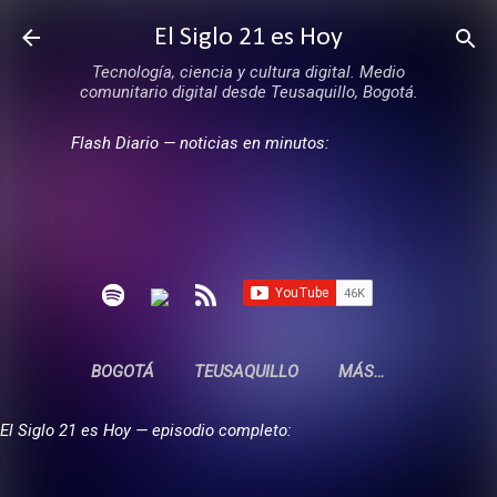
Ir al contenido principal
El Siglo 21 es Hoy
Tecnología, ciencia y cultura digital. Medio
comunitario digital desde Teusaquillo, Bogotá.
Flash Diario — noticias en minutos:
BOGOTÁ
TEUSAQUILLO
MÁS…
El Siglo 21 es Hoy — episodio completo: