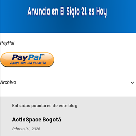
r
i
o
s
PayPal
Archivo
Entradas populares de este blog
ActInSpace Bogotá
febrero 01, 2026