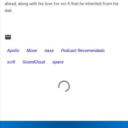
ahead, along with his love for sci-fi that he inherited from his
dad.
Apollo
Moon
nasa
Podcast Recomendado
scifi
SoundCloud
space
C
o
m
e
n
t
a