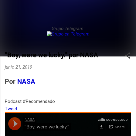
Grupo Telegram:
"Boy, were we lucky." por NASA
junio 21, 2019
Por
NASA
Podcast #Recomendado
Tweet