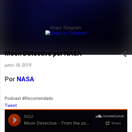
Grupo Telegram:
Moon Detective por NASA
junio 18, 2019
Por
NASA
Podcast #Recomendado
Tweet