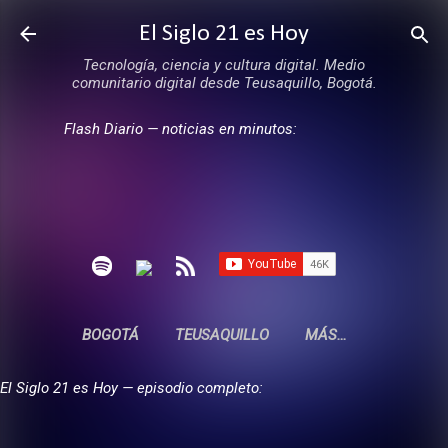
Ir al contenido principal
El Siglo 21 es Hoy
Tecnología, ciencia y cultura digital. Medio
comunitario digital desde Teusaquillo, Bogotá.
Flash Diario — noticias en minutos:
BOGOTÁ
TEUSAQUILLO
MÁS…
El Siglo 21 es Hoy — episodio completo: