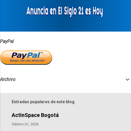
r
i
o
s
PayPal
Archivo
Entradas populares de este blog
ActInSpace Bogotá
febrero 01, 2026