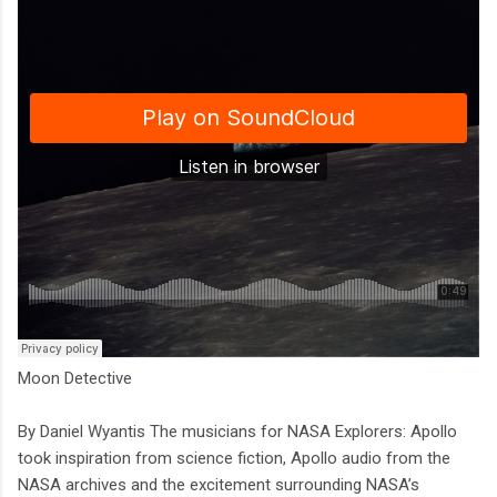
Moon Detective
By Daniel Wyantis The musicians for NASA Explorers: Apollo
took inspiration from science fiction, Apollo audio from the
NASA archives and the excitement surrounding NASA’s