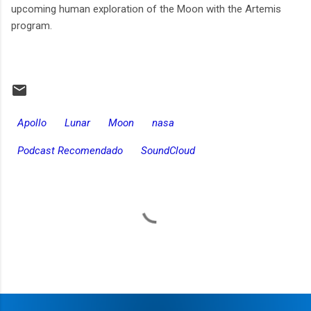
upcoming human exploration of the Moon with the Artemis
program.
Apollo
Lunar
Moon
nasa
Podcast Recomendado
SoundCloud
C
o
m
e
n
t
a