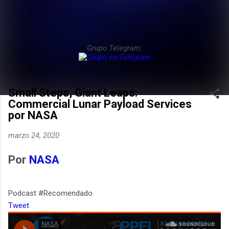
Grupo Telegram:
Small Steps, Giant Leaps:
Commercial Lunar Payload Services
por NASA
marzo 24, 2020
Por
NASA
Podcast #Recomendado
Tweet