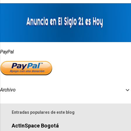
a
r
i
o
s
PayPal
Archivo
Entradas populares de este blog
ActInSpace Bogotá