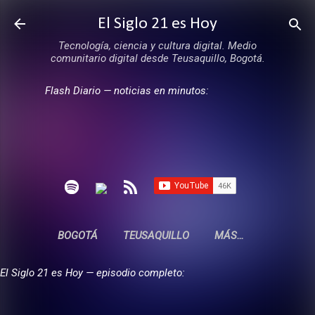
Ir al contenido principal
El Siglo 21 es Hoy
Tecnología, ciencia y cultura digital. Medio
comunitario digital desde Teusaquillo, Bogotá.
Flash Diario — noticias en minutos:
BOGOTÁ
TEUSAQUILLO
MÁS…
El Siglo 21 es Hoy — episodio completo: