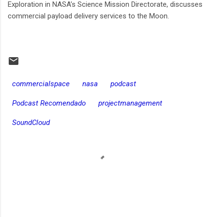
Exploration in NASA’s Science Mission Directorate, discusses
commercial payload delivery services to the Moon.​​
commercialspace
nasa
podcast
Podcast Recomendado
projectmanagement
SoundCloud
C
o
m
e
n
t