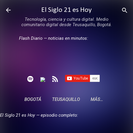
Ir al contenido principal
El Siglo 21 es Hoy
Tecnología, ciencia y cultura digital. Medio
comunitario digital desde Teusaquillo, Bogotá.
Flash Diario — noticias en minutos:
BOGOTÁ
TEUSAQUILLO
MÁS…
El Siglo 21 es Hoy — episodio completo: