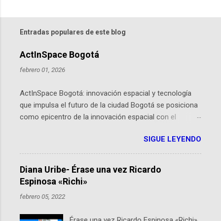
Entradas populares de este blog
ActInSpace Bogotá
febrero 01, 2026
ActInSpace Bogotá: innovación espacial y tecnología
que impulsa el futuro de la ciudad Bogotá se posiciona
como epicentro de la innovación espacial con el
lanzamiento inminente de ActInSpace 2026, un
SIGUE LEYENDO
hackathon global que convierte tecnologías de la
Agencia Espacial Europea en soluciones prácticas para
la vida cotidiana. Este evento, organizado por el
Diana Uribe- Érase una vez Ricardo
Planetario de Bogotá del Idartes y la Universidad de los
Espinosa «Richi»
Andes, reúne a expertos como el presidente de Airbus
febrero 05, 2022
Colombia y líderes del sector aeroespacial para inspirar
a emprendedores y estudiantes. Qué es ActInSpace y
Érase una vez Ricardo Espinosa «Richi»