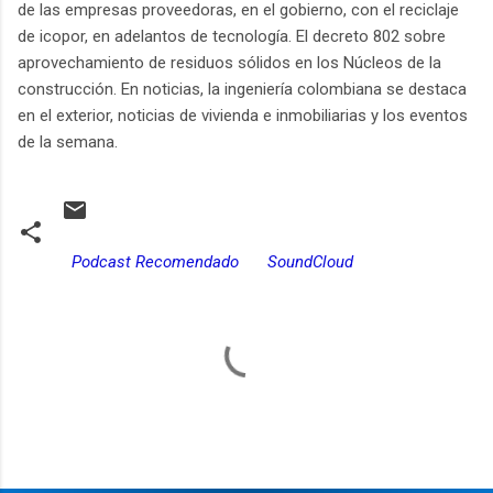
de las empresas proveedoras, en el gobierno, con el reciclaje
de icopor, en adelantos de tecnología. El decreto 802 sobre
aprovechamiento de residuos sólidos en los Núcleos de la
construcción. En noticias, la ingeniería colombiana se destaca
en el exterior, noticias de vivienda e inmobiliarias y los eventos
de la semana.
Podcast Recomendado
SoundCloud
C
o
m
e
n
t