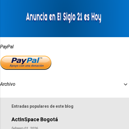
a
r
i
o
s
PayPal
Archivo
Entradas populares de este blog
ActInSpace Bogotá
febrero 01, 2026