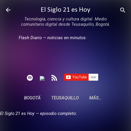
Ir al contenido principal
El Siglo 21 es Hoy
Tecnología, ciencia y cultura digital. Medio
comunitario digital desde Teusaquillo, Bogotá.
Flash Diario — noticias en minutos:
BOGOTÁ
TEUSAQUILLO
MÁS…
El Siglo 21 es Hoy — episodio completo: