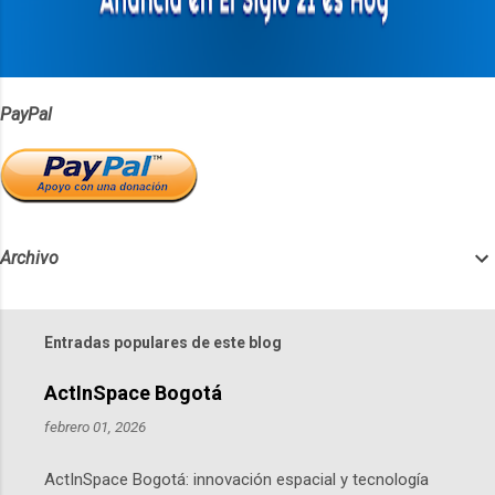
i
o
s
PayPal
Archivo
Entradas populares de este blog
ActInSpace Bogotá
febrero 01, 2026
ActInSpace Bogotá: innovación espacial y tecnología