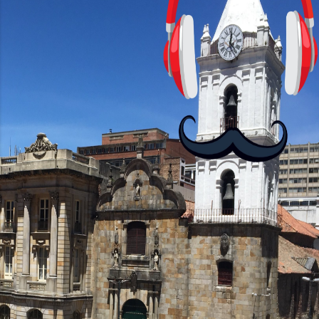
con personajes simpáticos y ayudas
visuales. ¿Será posible que una app que
antes nos enseñó francés, ahora nos
convierta en jugadores de ajedrez? Aún
no podrás jugar contra otros humanos
La aplicación Duolingo fue lanzada en
2012 y cuenta con más de 37 millones
de usuarios activos diarios. Desde 2022,
ha empeza...