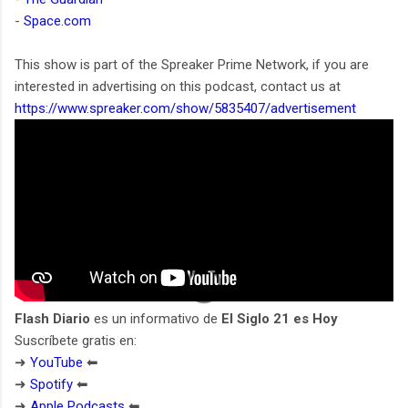
-
Space.com
This show is part of the Spreaker Prime Network, if you are
interested in advertising on this podcast, contact us at
https://www.spreaker.com/show/5835407/advertisement
Flash Diario
es un informativo de
El Siglo 21 es Hoy
Suscríbete gratis en:
➜
YouTube
⬅︎
➜
Spotify
⬅︎
➜
Apple Podcasts
⬅︎