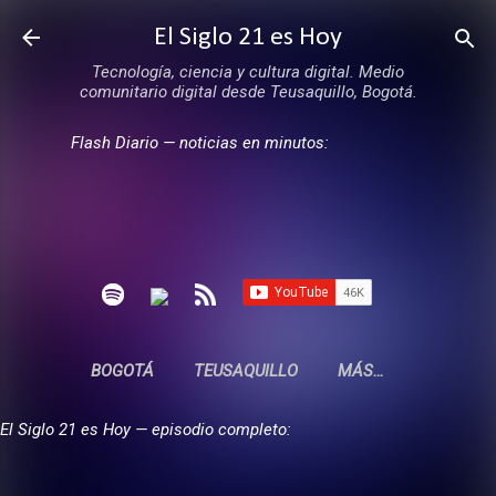
Ir al contenido principal
El Siglo 21 es Hoy
Tecnología, ciencia y cultura digital. Medio
comunitario digital desde Teusaquillo, Bogotá.
Flash Diario — noticias en minutos:
BOGOTÁ
TEUSAQUILLO
MÁS…
El Siglo 21 es Hoy — episodio completo: