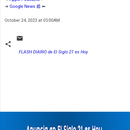
➜
Google News 📰
⬅︎
October 24, 2023 at 05:00AM
FLASH DIARIO de El Siglo 21 es Hoy
C
o
m
e
n
t
a
r