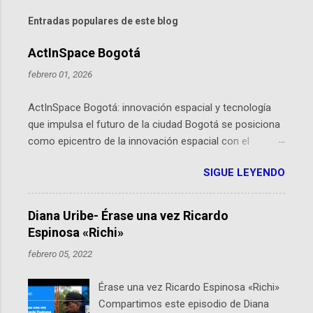
Entradas populares de este blog
ActInSpace Bogotá
febrero 01, 2026
ActInSpace Bogotá: innovación espacial y tecnología
que impulsa el futuro de la ciudad Bogotá se posiciona
como epicentro de la innovación espacial con el
lanzamiento inminente de ActInSpace 2026, un
SIGUE LEYENDO
hackathon global que convierte tecnologías de la
Agencia Espacial Europea en soluciones prácticas para
la vida cotidiana. Este evento, organizado por el
Diana Uribe- Érase una vez Ricardo
Planetario de Bogotá del Idartes y la Universidad de los
Espinosa «Richi»
Andes, reúne a expertos como el presidente de Airbus
febrero 05, 2022
Colombia y líderes del sector aeroespacial para inspirar
a emprendedores y estudiantes. Qué es ActInSpace y
Érase una vez Ricardo Espinosa «Richi»
por qué importa en Bogotá ActInSpace es una
Compartimos este episodio de Diana
competencia mundial que opera en más de 60