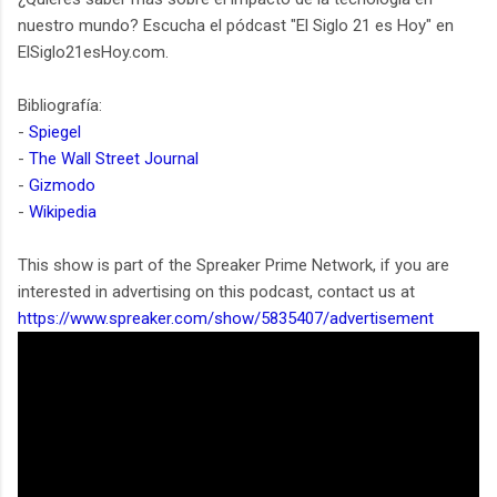
nuestro mundo? Escucha el pódcast "El Siglo 21 es Hoy" en
ElSiglo21esHoy.com.
Bibliografía:
-
Spiegel
-
The Wall Street Journal
-
Gizmodo
-
Wikipedia
This show is part of the Spreaker Prime Network, if you are
interested in advertising on this podcast, contact us at
https://www.spreaker.com/show/5835407/advertisement