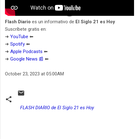
Flash Diario
es un informativo de
El Siglo 21 es Hoy
Suscríbete gratis en:
➜
YouTube
⬅︎
➜
Spotify
⬅︎
➜
Apple Podcasts
⬅︎
➜
Google News 📰
⬅︎
October 23, 2023 at 05:00AM
FLASH DIARIO de El Siglo 21 es Hoy
C
o