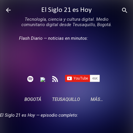
Ir al contenido principal
El Siglo 21 es Hoy
Tecnología, ciencia y cultura digital. Medio
comunitario digital desde Teusaquillo, Bogotá.
Flash Diario — noticias en minutos:
BOGOTÁ
TEUSAQUILLO
MÁS…
El Siglo 21 es Hoy — episodio completo: