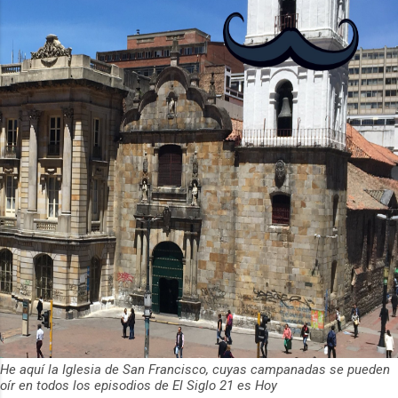
2012 y cuenta con más de 37 millones
de usuarios activos diarios. Desde 2022,
ha empeza...
He aquí la Iglesia de San Francisco, cuyas campanadas se pueden
oír en todos los episodios de El Siglo 21 es Hoy