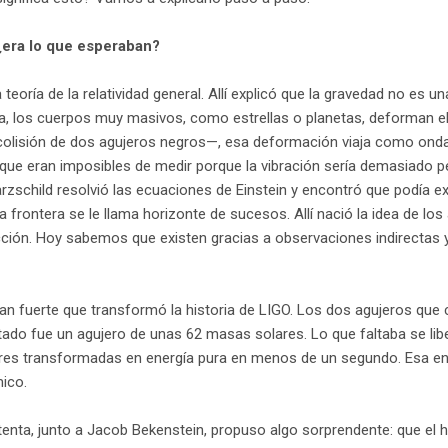
 ¿era lo que esperaban?
a teoría de la relatividad general. Allí explicó que la gravedad no es 
a, los cuerpos muy masivos, como estrellas o planetas, deforman el
 colisión de dos agujeros negros—, esa deformación viaja como onda
 que eran imposibles de medir porque la vibración sería demasiado
zschild resolvió las ecuaciones de Einstein y encontró que podía ex
sa frontera se le llama horizonte de sucesos. Allí nació la idea de lo
cción. Hoy sabemos que existen gracias a observaciones indirectas 
an fuerte que transformó la historia de LIGO. Los dos agujeros que 
tado fue un agujero de unas 62 masas solares. Lo que faltaba se lib
res transformadas en energía pura en menos de un segundo. Esa ener
mico.
enta, junto a Jacob Bekenstein, propuso algo sorprendente: que el 