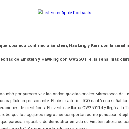
e cósmico confirmó a Einstein, Hawking y Kerr con la señal 
teorías de Einstein y Hawking con GW250114, la señal más clar
cuchó por primera vez las ondas gravitacionales: vibraciones del un
a un capítulo impresionante. El observatorio LIGO captó una señal tan
aciones de científicos. El evento se llama GW250114 y llegó a la Tie
mprobó que los agujeros negros se comportan como pensaban Steph
o que parecía imposible de demostrar en vida de Einstein ahora se c
ignifica esto? Vamos a explicarlo paso a paso.