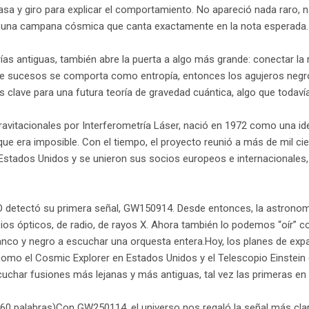
sa y giro para explicar el comportamiento. No apareció nada raro, n
 a una campana cósmica que canta exactamente en la nota esperada
rías antiguas, también abre la puerta a algo más grande: conectar la 
e de sucesos se comporta como entropía, entonces los agujeros neg
 clave para una futura teoría de gravedad cuántica, algo que toda
avitacionales por Interferometría Láser, nació en 1972 como una ide
 era imposible. Con el tiempo, el proyecto reunió a más de mil cie
stados Unidos y se unieron sus socios europeos e internacionales, 
GO detectó su primera señal, GW150914. Desde entonces, la astrono
opios ópticos, de radio, de rayos X. Ahora también lo podemos “oír” c
nco y negro a escuchar una orquesta entera.Hoy, los planes de expa
mo el Cosmic Explorer en Estados Unidos y el Telescopio Einstein 
cuchar fusiones más lejanas y más antiguas, tal vez las primeras en
60 palabras)Con GW250114, el universo nos regaló la señal más clar