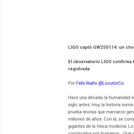
LIGO captó GW250114: un choqu
El observatorio LIGO confirma 
registrada
Por
Félix Riaño @LocutorCo
Hace una década, la humanidad es
siglo antes. Hoy, la historia sum
prueba teorías que marcaron gener
millones de años. Con él, se co
gigantes de la física moderna. L
construidos por humanos. ¿Qué s