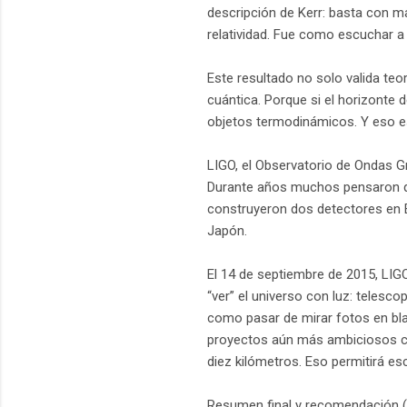
descripción de Kerr: basta con ma
relatividad. Fue como escuchar
Este resultado no solo valida teo
cuántica. Porque si el horizont
objetos termodinámicos. Y eso es
LIGO, el Observatorio de Ondas Gr
Durante años muchos pensaron que
construyeron dos detectores en E
Japón.
El 14 de septiembre de 2015, LI
“ver” el universo con luz: telesc
como pasar de mirar fotos en bla
proyectos aún más ambiciosos co
diez kilómetros. Eso permitirá es
Resumen final y recomendación (