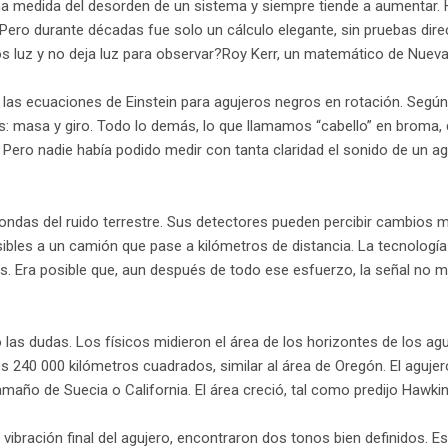
una medida del desorden de un sistema y siempre tiende a aumentar. H
Pero durante décadas fue solo un cálculo elegante, sin pruebas dire
os luz y no deja luz para observar?Roy Kerr, un matemático de Nueva
 las ecuaciones de Einstein para agujeros negros en rotación. Según
: masa y giro. Todo lo demás, lo que llamamos “cabello” en broma, d
”. Pero nadie había podido medir con tanta claridad el sonido de un 
.
 ondas del ruido terrestre. Sus detectores pueden percibir cambios
bles a un camión que pase a kilómetros de distancia. La tecnología
s. Era posible que, aun después de todo ese esfuerzo, la señal no m
las dudas. Los físicos midieron el área de los horizontes de los ag
os 240 000 kilómetros cuadrados, similar al área de Oregón. El aguje
año de Suecia o California. El área creció, tal como predijo Hawkin
la vibración final del agujero, encontraron dos tonos bien definidos. 