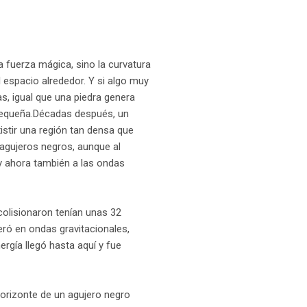
una fuerza mágica, sino la curvatura
 espacio alrededor. Y si algo muy
s, igual que una piedra genera
 pequeña.Décadas después, un
istir una región tan densa que
s agujeros negros, aunque al
y ahora también a las ondas
colisionaron tenían unas 32
eró en ondas gravitacionales,
gía llegó hasta aquí y fue
horizonte de un agujero negro