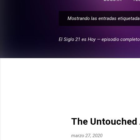
Mostrando las entradas etiqueta
E
n
t
El Siglo 21 es Hoy — episodio completo
r
a
d
a
s
The Untouched 
marzo 27, 2020