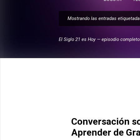
Mostrando las entradas etiqueta
E
n
t
El Siglo 21 es Hoy — episodio completo
r
a
d
a
s
Conversación so
Aprender de Gr