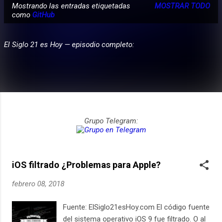
Mostrando las entradas etiquetadas
MOSTRAR TODO
E
como
‪GitHub‬
PARTICIPA
n
t
El Siglo 21 es Hoy — episodio completo:
r
a
d
a
s
Grupo Telegram:
iOS filtrado ¿Problemas para Apple?
febrero 08, 2018
Fuente: ElSiglo21esHoy.com El código fuente
del sistema operativo iOS 9 fue filtrado. O al