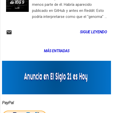
menos parte de él. Habría aparecido
publicado en GitHub y antes en Reddit. Esto
podría interpretarse como que el "genoma"
del sistema operativo móvil de Apple se
hubiese conocido y eso permitiera que
SIGUE LEYENDO
alguien vilolara la seguridad de los aparatos
o quebrara la integridad del sistema. Por
ejemplo para hackear o crackear las
MÁS ENTRADAS
máquinas, la privacidad o el funcionamiento
de las apps. Por ejemplo para hacer jailbreak
y "liberar" el sistema de los controles (para
todo lo bueno y para lo malo) del fabricante
de los equipos y del software Apple. Pero el
reporte oficial dice en resumidísinas cuentas
que como estamos en 2018 y el código es
del 2015, no hay peligro actualmente, pues
los sistemas funcionan ahora con otras
PayPal
versiones. ¿Y si alguien aún tiene iOS 9 en