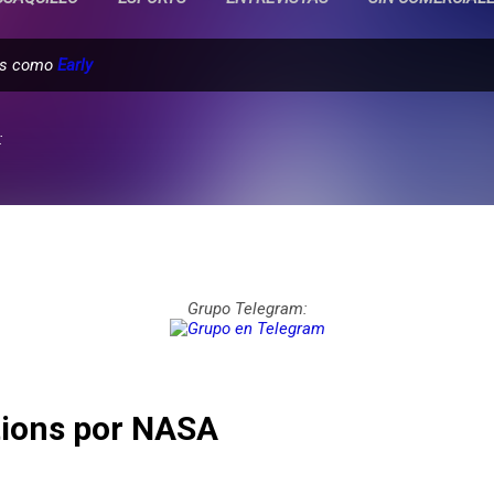
das como
Early
:
Grupo Telegram:
tions por NASA