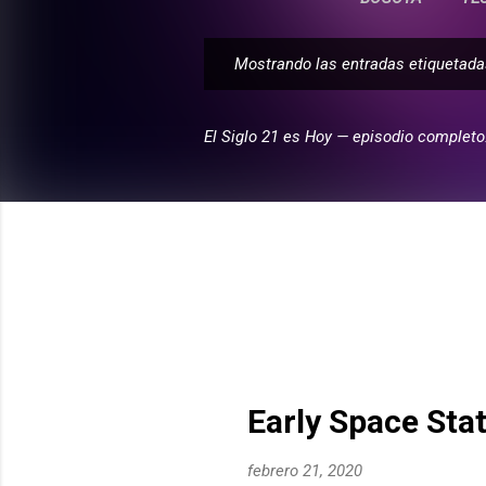
Mostrando las entradas etiqueta
E
n
t
El Siglo 21 es Hoy — episodio completo
r
a
d
a
s
Early Space Sta
febrero 21, 2020