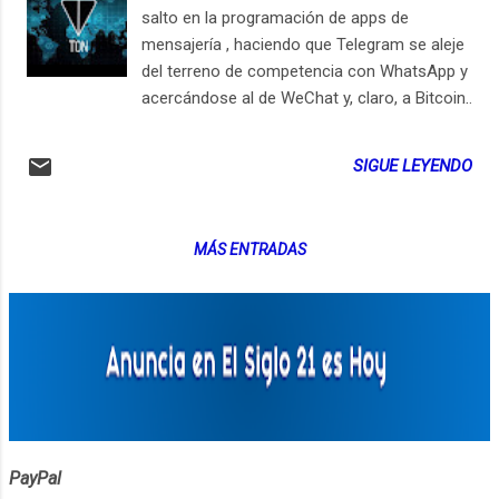
salto en la programación de apps de
mensajería , haciendo que Telegram se aleje
del terreno de competencia con WhatsApp y
acercándose al de WeChat y, claro, a Bitcoin.
Una forma de capitalizar la empresa sin
tener rondas de financiación como una
SIGUE LEYENDO
StartUp y sin vender la compañía a uno de
los gigantes. Telegram puede ser vital para el
desarrollo e implementación de las nuevas
MÁS ENTRADAS
formas culturales de vivir en un mundo
tecnológico. ¡Hacer contratos por Telegram!
Pagar cuentas por Telegram. Hablar por
Telegram y quien sabe cuantas cosas más
podríamos hacer por Telegram. Y sin pedirle
permiso a ningún gobierno. 😲 Palabras por
aprender: TON : Telegram Open Network.
GRAM : La criptomoneda. ICO : Initial Coin
Offer. Se hará en 2 fases, primero para
PayPal
inversores privados (500 millones USD) y