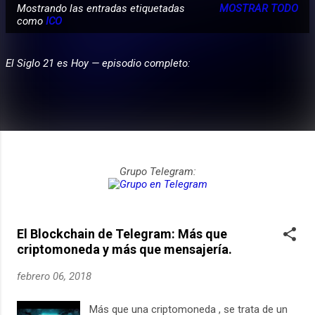
Mostrando las entradas etiquetadas
MOSTRAR TODO
E
como
ICO
PARTICIPA
n
t
El Siglo 21 es Hoy — episodio completo:
r
a
d
a
s
Grupo Telegram:
El Blockchain de Telegram: Más que
criptomoneda y más que mensajería.
febrero 06, 2018
Más que una criptomoneda , se trata de un