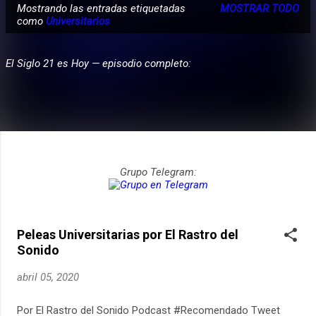
Mostrando las entradas etiquetadas
MOSTRAR TODO
E
como
Universitarios
PARTICIPA
n
t
El Siglo 21 es Hoy — episodio completo:
r
a
d
a
s
Grupo Telegram:
Peleas Universitarias por El Rastro del
Sonido
abril 05, 2020
Por El Rastro del Sonido Podcast #Recomendado Tweet