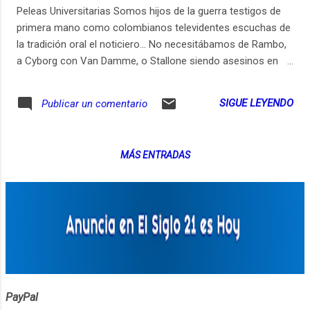
Peleas Universitarias Somos hijos de la guerra testigos de
primera mano como colombianos televidentes escuchas de
la tradición oral el noticiero... No necesitábamos de Rambo,
a Cyborg con Van Damme, o Stallone siendo asesinos en
una hora y media de sus películas bélicas El cine de Acción
de Hollywood era solo una cortina de fondo de la guerra que
SIGUE LEYENDO
Publicar un comentario
hemos vivido a través de los recuerdos y los noticieros. En
este ejercicio sonoro, que trata de ser no narrado, aunque sí
narrativo hago el ejercicio de unir fuente de archivos
MÁS ENTRADAS
noticiosos, grabaciones de las tomas guerrilleras de las
FARC, y relatos que reuní con estudiantes de la Universidad
de Antioquia pensando cómo la guerra nos naturaliza al
enfrentarnos a peleas.. peleamos cno nuestros familiares y
con desconocidos, nos enceguece la furia y hay momentos
que no nos reconocemos.
PayPal