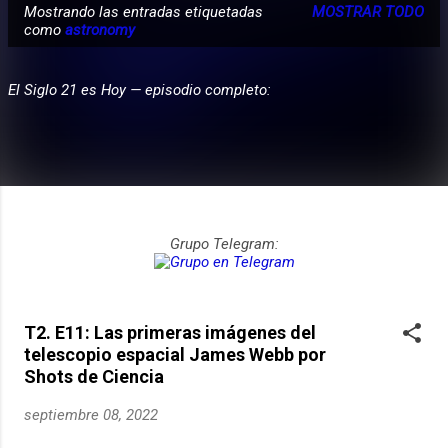
Mostrando las entradas etiquetadas
MOSTRAR TODO
E
como
astronomy
PARTICIPA
n
t
El Siglo 21 es Hoy — episodio completo:
r
a
d
a
s
Grupo Telegram:
T2. E11: Las primeras imágenes del
telescopio espacial James Webb por
Shots de Ciencia
septiembre 08, 2022