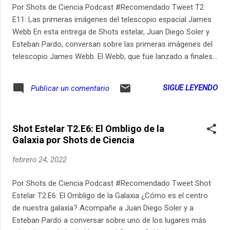
Por Shots de Ciencia Podcast #Recomendado Tweet T2.
E11: Las primeras imágenes del telescopio espacial James
Webb En esta entrega de Shots estelar, Juan Diego Soler y
Esteban Pardo, conversan sobre las primeras imágenes del
telescopio James Webb. El Webb, que fue lanzado a finales
del 2021 entregó sus primeras capturas a la humanidad seis
meses después. ¿Quiere enterarse de la tecnología detrás
SIGUE LEYENDO
Publicar un comentario
de estas "fotografías" y del telescopio más avanzado que
ha construido el ser humano? No se pierda este Shot
estelar y entérese de lo que esta nueva ventana al universo
Shot Estelar T2.E6: El Ombligo de la
nos puede mostrar. Si le gusta lo que hacemos, compartan
Galaxia por Shots de Ciencia
nuestro contenido y considere apoyarnos en Patreon:
https://ift.tt/ZKfMeCz
febrero 24, 2022
Por Shots de Ciencia Podcast #Recomendado Tweet Shot
Estelar T2.E6: El Ombligo de la Galaxia ¿Cómo es el centro
de nuestra galaxia? Acompañe a Juan Diego Soler y a
Esteban Pardo a conversar sobre uno de los lugares más