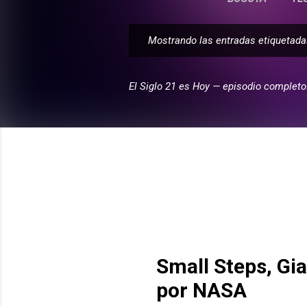
Mostrando las entradas etiqueta
E
n
t
El Siglo 21 es Hoy — episodio completo
r
a
d
a
s
Small Steps, Gi
por NASA