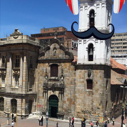
no podrás jugar contra otros humanos
La aplicación Duolingo fue lanzada en
2012 y cuenta con más de 37 millones
de usuarios activos diarios. Desde 2022,
ha empeza...